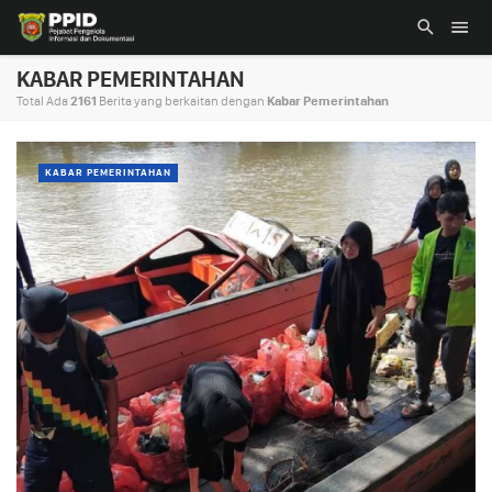
KABAR PEMERINTAHAN
Total Ada
2161
Berita yang berkaitan dengan
Kabar Pemerintahan
KABAR PEMERINTAHAN