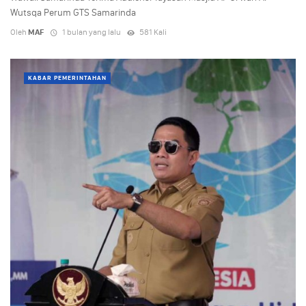
Wutsqa Perum GTS Samarinda
Oleh
MAF
1 bulan yang lalu
581 Kali
KABAR PEMERINTAHAN