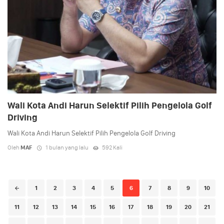
Wali Kota Andi Harun Selektif Pilih Pengelola Golf
Driving
Wali Kota Andi Harun Selektif Pilih Pengelola Golf Driving
Oleh
MAF
1 bulan yang lalu
592 Kali
Posts
1
2
3
4
5
6
7
8
9
10
navigation
11
12
13
14
15
16
17
18
19
20
21