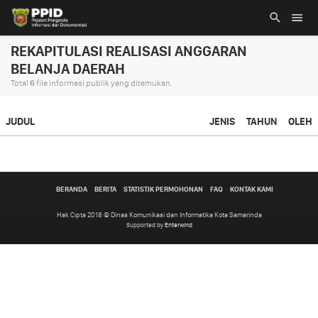
REKAPITULASI REALISASI ANGGARAN
BELANJA DAERAH
Total
6
file informasi publik yang ditemukan.
JUDUL
JENIS
TAHUN
OLEH
BERANDA
BERITA
STATISTIK PERMOHONAN
FAQ
KONTAK KAMI
Hak Cipta 2018 © Dinas Komunikasi dan Informatika Kota Samarinda
Supported by
Enterwind