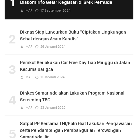
1
Diskominfo Gelar Kegiatan di SMK Pemuda
MAF
17 September 2024
Diknas Siap Luncurkan Buku "Ciptakan Lingkungan
2
Sehat dengan Asam Kandis"
MAF
26 Januari 2024
Pemkot Berlakukan Car Free Day Tiap Minggu di Jalan
3
Kesuma Bangsa
MAF
11 Januari 2024
Dinkes Samarinda akan Lakukan Program Nasional
4
Screening TBC
MAF
23 Januari 2025
Satpol PP Bersama TNI/Polri Giat Lakukan Pengawasan
5
serta Pendampingan Pembangunan Terowongan
Samarinda Ilir