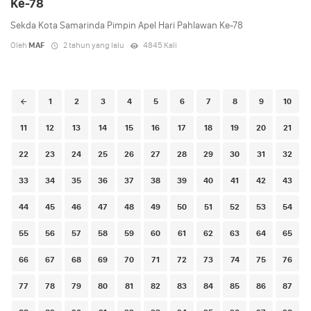
Ke-78
Sekda Kota Samarinda Pimpin Apel Hari Pahlawan Ke-78
Oleh
MAF
2 tahun yang lalu
4845 Kali
Posts
1
2
3
4
5
6
7
8
9
10
navigation
11
12
13
14
15
16
17
18
19
20
21
22
23
24
25
26
27
28
29
30
31
32
33
34
35
36
37
38
39
40
41
42
43
44
45
46
47
48
49
50
51
52
53
54
55
56
57
58
59
60
61
62
63
64
65
66
67
68
69
70
71
72
73
74
75
76
77
78
79
80
81
82
83
84
85
86
87