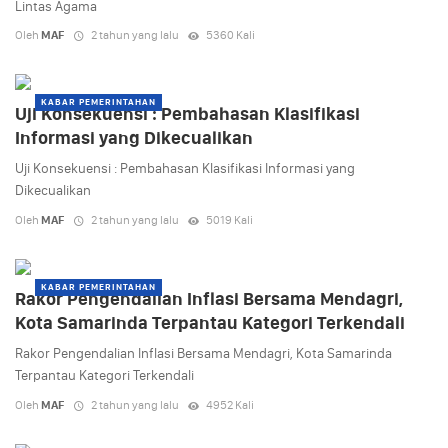
Lintas Agama
Oleh
MAF
2 tahun yang lalu
5360 Kali
KABAR PEMERINTAHAN
Uji Konsekuensi : Pembahasan Klasifikasi
Informasi yang Dikecualikan
Uji Konsekuensi : Pembahasan Klasifikasi Informasi yang
Dikecualikan
Oleh
MAF
2 tahun yang lalu
5019 Kali
KABAR PEMERINTAHAN
Rakor Pengendalian Inflasi Bersama Mendagri,
Kota Samarinda Terpantau Kategori Terkendali
Rakor Pengendalian Inflasi Bersama Mendagri, Kota Samarinda
Terpantau Kategori Terkendali
Oleh
MAF
2 tahun yang lalu
4952 Kali