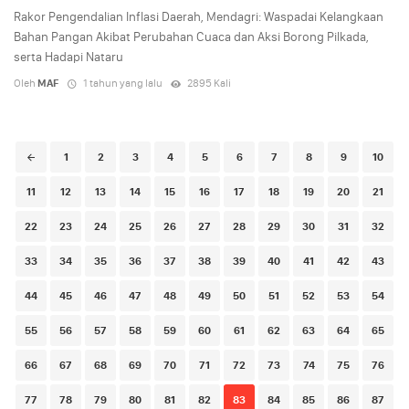
Rakor Pengendalian Inflasi Daerah, Mendagri: Waspadai Kelangkaan
Bahan Pangan Akibat Perubahan Cuaca dan Aksi Borong Pilkada,
serta Hadapi Nataru
Oleh
MAF
1 tahun yang lalu
2895 Kali
Posts
1
2
3
4
5
6
7
8
9
10
navigation
11
12
13
14
15
16
17
18
19
20
21
22
23
24
25
26
27
28
29
30
31
32
33
34
35
36
37
38
39
40
41
42
43
44
45
46
47
48
49
50
51
52
53
54
55
56
57
58
59
60
61
62
63
64
65
66
67
68
69
70
71
72
73
74
75
76
77
78
79
80
81
82
83
84
85
86
87