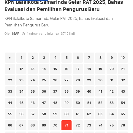
KPN Balaikota Samarinda Gelar RAT 2025, Bahas
Evaluasi dan Pemilihan Pengurus Baru
KPN Balaikota Samarinda Gelar RAT 2025, Bahas Evaluasi dan
Pemilihan Pengurus Baru
Oleh
MAF
1 tahun yang lalu
3745 Kali
Posts
1
2
3
4
5
6
7
8
9
10
navigation
11
12
13
14
15
16
17
18
19
20
21
22
23
24
25
26
27
28
29
30
31
32
33
34
35
36
37
38
39
40
41
42
43
44
45
46
47
48
49
50
51
52
53
54
55
56
57
58
59
60
61
62
63
64
65
66
67
68
69
70
71
72
73
74
75
76