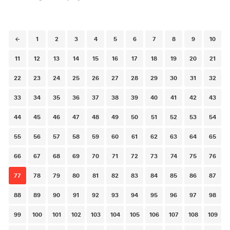
Posts
1
2
3
4
5
6
7
8
9
10
navigation
11
12
13
14
15
16
17
18
19
20
21
22
23
24
25
26
27
28
29
30
31
32
33
34
35
36
37
38
39
40
41
42
43
44
45
46
47
48
49
50
51
52
53
54
55
56
57
58
59
60
61
62
63
64
65
66
67
68
69
70
71
72
73
74
75
76
77
78
79
80
81
82
83
84
85
86
87
88
89
90
91
92
93
94
95
96
97
98
99
100
101
102
103
104
105
106
107
108
109