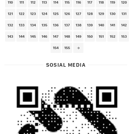
110
111
112
113
114
115
116
117
118
119
120
121
122
123
124
125
126
127
128
129
130
131
132
133
134
135
136
137
138
139
140
141
142
143
144
145
146
147
148
149
150
151
152
153
154
155
SOSIAL MEDIA