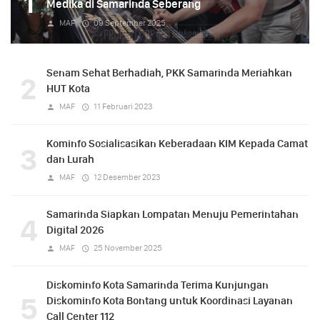
1
Medika di Samarinda Seberang
MAF
09 September 2025
Senam Sehat Berhadiah, PKK Samarinda Meriahkan
2
HUT Kota
MAF
11 Februari 2023
Kominfo Sosialisasikan Keberadaan KIM Kepada Camat
3
dan Lurah
MAF
12 Desember 2023
Samarinda Siapkan Lompatan Menuju Pemerintahan
4
Digital 2026
MAF
25 November 2025
Diskominfo Kota Samarinda Terima Kunjungan
5
Diskominfo Kota Bontang untuk Koordinasi Layanan
Call Center 112