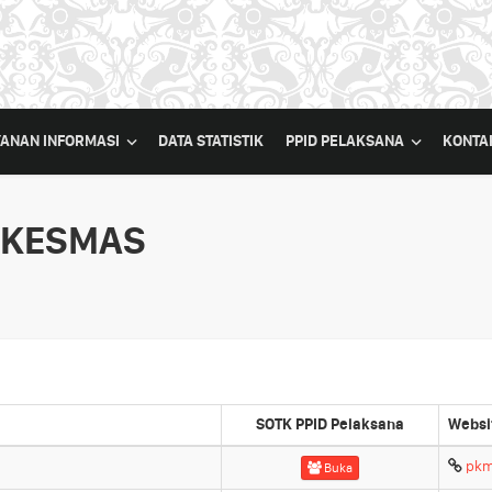
YANAN INFORMASI
DATA STATISTIK
PPID PELAKSANA
KONTA
SKESMAS
SOTK PPID Pelaksana
Websi
pkm
Buka