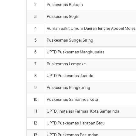
2
Puskesmas Bukuan
3
Puskesmas Segiri
4
Rumah Sakit Umum Daerah Ienche Abdoel Moies
5
Puskesmas Sungai Siring
6
UPTD Puskesmas Mangkupalas
7
Puskesmas Lempake
8
UPTD Puskesmas Juanda
9
Puskesmas Bengkuring
10
Puskesmas Samarinda Kota
11
UPTD. Instalasi Farmasi Kota Samarinda
12
UPTD Puskesmas Harapan Baru
13
UPTD Puskesmas Pasundan