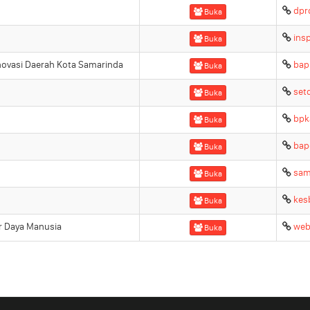
dpr
Buka
ins
Buka
ovasi Daerah Kota Samarinda
bap
Buka
set
Buka
bpk
Buka
bap
Buka
sam
Buka
kes
Buka
 Daya Manusia
web
Buka