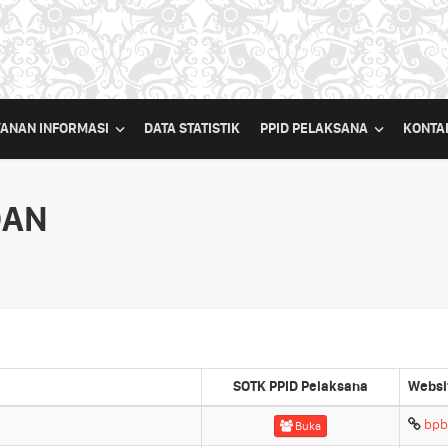
YANAN INFORMASI
DATA STATISTIK
PPID PELAKSANA
KONTA
DAN
SOTK PPID Pelaksana
Websi
bpb
Buka