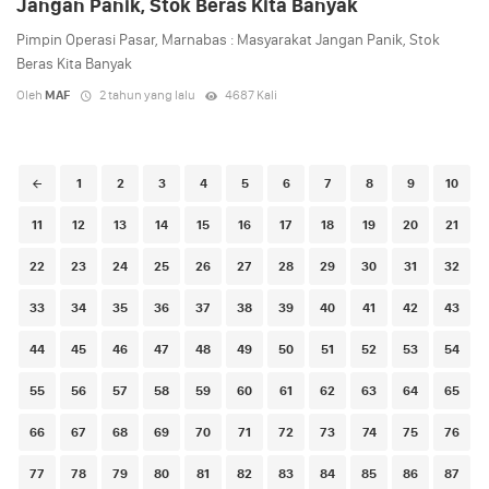
Jangan Panik, Stok Beras Kita Banyak
Pimpin Operasi Pasar, Marnabas : Masyarakat Jangan Panik, Stok
Beras Kita Banyak
Oleh
MAF
2 tahun yang lalu
4687 Kali
Posts
1
2
3
4
5
6
7
8
9
10
navigation
11
12
13
14
15
16
17
18
19
20
21
22
23
24
25
26
27
28
29
30
31
32
33
34
35
36
37
38
39
40
41
42
43
44
45
46
47
48
49
50
51
52
53
54
55
56
57
58
59
60
61
62
63
64
65
66
67
68
69
70
71
72
73
74
75
76
77
78
79
80
81
82
83
84
85
86
87