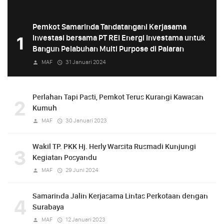
Pemkot Samarinda Tandatangani Kerjasama
1
Investasi bersama PT REI Energi Investama untuk
Bangun Pelabuhan Multi Purpose di Palaran
MAF
31 Januari 2024
Perlahan Tapi Pasti, Pemkot Terus Kurangi Kawasan
2
Kumuh
MAF
30 Januari 2023
Wakil TP. PKK Hj. Herly Warsita Rusmadi Kunjungi
3
Kegiatan Posyandu
MAF
29 Juni 2024
Samarinda Jalin Kerjasama Lintas Perkotaan dengan
4
Surabaya
MAF
12 Januari 2023