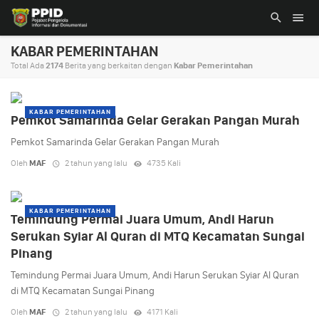
KABAR PEMERINTAHAN
Total Ada
2174
Berita yang berkaitan dengan
Kabar Pemerintahan
KABAR PEMERINTAHAN
Pemkot Samarinda Gelar Gerakan Pangan Murah
Pemkot Samarinda Gelar Gerakan Pangan Murah
Oleh
MAF
2 tahun yang lalu
4735 Kali
KABAR PEMERINTAHAN
Temindung Permai Juara Umum, Andi Harun
Serukan Syiar Al Quran di MTQ Kecamatan Sungai
Pinang
Temindung Permai Juara Umum, Andi Harun Serukan Syiar Al Quran
di MTQ Kecamatan Sungai Pinang
Oleh
MAF
2 tahun yang lalu
4171 Kali