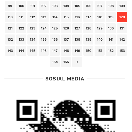
99
100
101
102
103
104
105
106
107
108
109
110
111
112
113
114
115
116
117
118
119
120
121
122
123
124
125
126
127
128
129
130
131
132
133
134
135
136
137
138
139
140
141
142
143
144
145
146
147
148
149
150
151
152
153
154
155
SOSIAL MEDIA