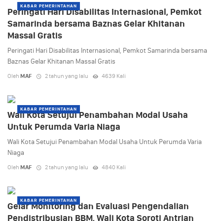
KABAR PEMERINTAHAN
Peringati Hari Disabilitas Internasional, Pemkot
Samarinda bersama Baznas Gelar Khitanan
Massal Gratis
Peringati Hari Disabilitas Internasional, Pemkot Samarinda bersama
Baznas Gelar Khitanan Massal Gratis
Oleh
MAF
2 tahun yang lalu
4639 Kali
KABAR PEMERINTAHAN
Wali Kota Setujui Penambahan Modal Usaha
Untuk Perumda Varia Niaga
Wali Kota Setujui Penambahan Modal Usaha Untuk Perumda Varia
Niaga
Oleh
MAF
2 tahun yang lalu
4840 Kali
KABAR PEMERINTAHAN
Gelar Monitoring dan Evaluasi Pengendalian
Pendistribusian BBM, Wali Kota Soroti Antrian