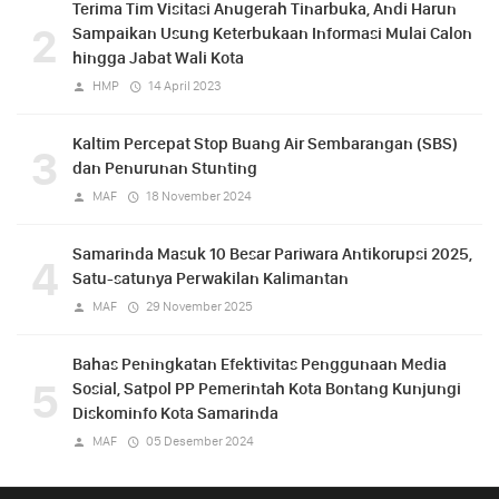
Terima Tim Visitasi Anugerah Tinarbuka, Andi Harun
2
Sampaikan Usung Keterbukaan Informasi Mulai Calon
hingga Jabat Wali Kota
HMP
14 April 2023
Kaltim Percepat Stop Buang Air Sembarangan (SBS)
3
dan Penurunan Stunting
MAF
18 November 2024
Samarinda Masuk 10 Besar Pariwara Antikorupsi 2025,
4
Satu-satunya Perwakilan Kalimantan
MAF
29 November 2025
Bahas Peningkatan Efektivitas Penggunaan Media
5
Sosial, Satpol PP Pemerintah Kota Bontang Kunjungi
Diskominfo Kota Samarinda
MAF
05 Desember 2024