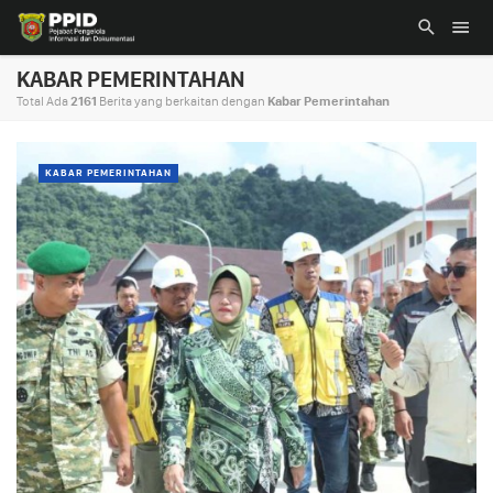
KABAR PEMERINTAHAN
Total Ada
2161
Berita yang berkaitan dengan
Kabar Pemerintahan
KABAR PEMERINTAHAN