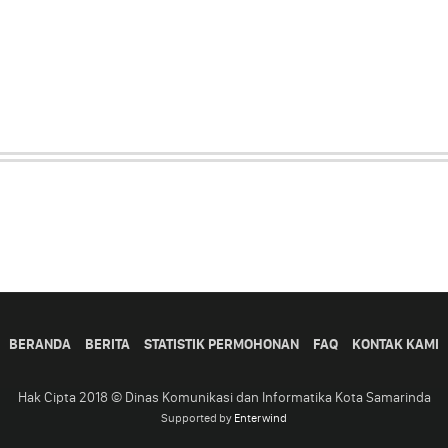
BERANDA
BERITA
STATISTIK PERMOHONAN
FAQ
KONTAK KAMI
Hak Cipta 2018 © Dinas Komunikasi dan Informatika Kota Samarinda
Supported by
Enterwind