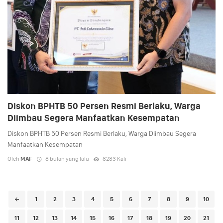
Diskon BPHTB 50 Persen Resmi Berlaku, Warga
Diimbau Segera Manfaatkan Kesempatan
Diskon BPHTB 50 Persen Resmi Berlaku, Warga Diimbau Segera
Manfaatkan Kesempatan
Oleh
MAF
8 bulan yang lalu
8283 Kali
Posts
1
2
3
4
5
6
7
8
9
10
navigation
11
12
13
14
15
16
17
18
19
20
21