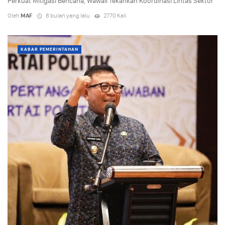
Perkuat Mitigasi Bencana, Wawali Tekankan Koordinasi Lintas Sektor
Oleh
MAF
8 bulan yang lalu
2770 Kali
KABAR PEMERINTAHAN