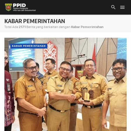
KABAR PEMERINTAHAN
Total Ada
2171
Berita yang berkaitan dengan
Kabar Pemerintahan
KABAR PEMERINTAHAN