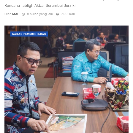
Rencana Tabligh Akbar Berambai Berzikir
Oleh
MAF
8 bulan yang lalu
2133 Kali
KABAR PEMERINTAHAN