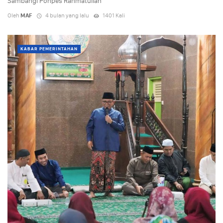
Sambangi Ponpes Rahmatullah
Oleh
MAF
4 bulan yang lalu
1401 Kali
KABAR PEMERINTAHAN