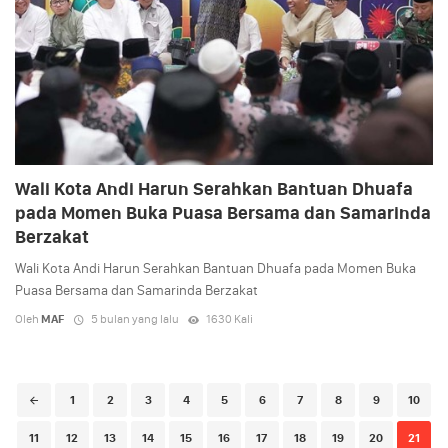
Wali Kota Andi Harun Serahkan Bantuan Dhuafa
pada Momen Buka Puasa Bersama dan Samarinda
Berzakat
Wali Kota Andi Harun Serahkan Bantuan Dhuafa pada Momen Buka
Puasa Bersama dan Samarinda Berzakat
Oleh
MAF
5 bulan yang lalu
1630 Kali
Posts
1
2
3
4
5
6
7
8
9
10
navigation
11
12
13
14
15
16
17
18
19
20
21