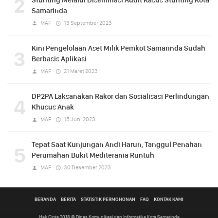
2
Samarinda
MAF
13 September 2023
Kini Pengelolaan Aset Milik Pemkot Samarinda Sudah
3
Berbasis Aplikasi
MAF
21 Maret 2023
DP2PA Laksanakan Rakor dan Sosialisasi Perlindungan
4
Khusus Anak
MAF
15 Juni 2023
Tepat Saat Kunjungan Andi Harun, Tanggul Penahan
5
Perumahan Bukit Mediterania Runtuh
MAF
30 Desember 2023
BERANDA
BERITA
STATISTIK PERMOHONAN
FAQ
KONTAK KAMI
Hak Cipta 2018 © Dinas Komunikasi dan Informatika Kota Samarinda