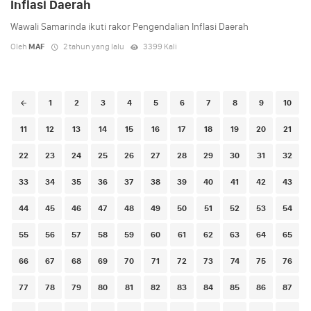
Inflasi Daerah
Wawali Samarinda ikuti rakor Pengendalian Inflasi Daerah
Oleh
MAF
2 tahun yang lalu
3399 Kali
Posts
1
2
3
4
5
6
7
8
9
10
navigation
11
12
13
14
15
16
17
18
19
20
21
22
23
24
25
26
27
28
29
30
31
32
33
34
35
36
37
38
39
40
41
42
43
44
45
46
47
48
49
50
51
52
53
54
55
56
57
58
59
60
61
62
63
64
65
66
67
68
69
70
71
72
73
74
75
76
77
78
79
80
81
82
83
84
85
86
87