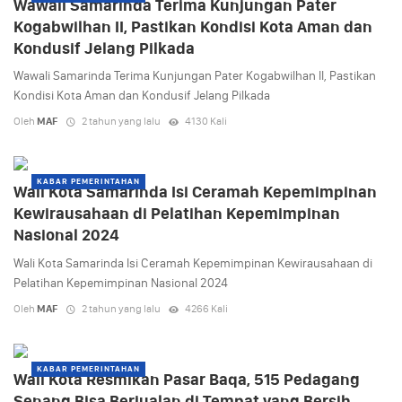
Wawali Samarinda Terima Kunjungan Pater
Kogabwilhan II, Pastikan Kondisi Kota Aman dan
Kondusif Jelang Pilkada
Wawali Samarinda Terima Kunjungan Pater Kogabwilhan II, Pastikan
Kondisi Kota Aman dan Kondusif Jelang Pilkada
Oleh
MAF
2 tahun yang lalu
4130 Kali
KABAR PEMERINTAHAN
Wali Kota Samarinda Isi Ceramah Kepemimpinan
Kewirausahaan di Pelatihan Kepemimpinan
Nasional 2024
Wali Kota Samarinda Isi Ceramah Kepemimpinan Kewirausahaan di
Pelatihan Kepemimpinan Nasional 2024
Oleh
MAF
2 tahun yang lalu
4266 Kali
KABAR PEMERINTAHAN
Wali Kota Resmikan Pasar Baqa, 515 Pedagang
Senang Bisa Berjualan di Tempat yang Bersih