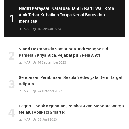
Hadiri Perayaan Natal dan Tahun Baru, Wali Kota
1
Ajak Tebar Kebaikan Tanpa Kenal Batas dan
Identitas
MAF
16 Januari 2023
Stand Dekranasda Samarinda Jadi “Magnet” di
2
Pameran Kriyanusa, Pejabat pun Rela Antri
MAF
14 September 2023
Gencarkan Pembinaan Sekolah Adiwiyata Demi Target
3
Adipura
MAF
24 Oktober 2023
Cegah Tindak Kejahatan, Pemkot Akan Mendata Warga
4
Melalui Aplikasi Smart RT
MAF
08 Juni 2023