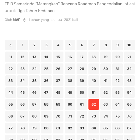
TPID Samarinda “Matangkan” Rencana Roadmap Pengendalian Inflasi
untuk Tiga Tahun Kedepan
Oleh
MAF
1 tahun yang lalu
2821 Kali
Posts
1
2
3
4
5
6
7
8
9
10
navigation
11
12
13
14
15
16
17
18
19
20
21
22
23
24
25
26
27
28
29
30
31
32
33
34
35
36
37
38
39
40
41
42
43
44
45
46
47
48
49
50
51
52
53
54
55
56
57
58
59
60
61
62
63
64
65
66
67
68
69
70
71
72
73
74
75
76
77
78
79
80
81
82
83
84
85
86
87
88
89
90
91
92
93
94
95
96
97
98