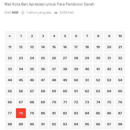
Wali Kota Beri Apresiasi untuk Para Pendonor Darah
Oleh
MAF
1 tahun yang lalu
3356 Kali
Posts
1
2
3
4
5
6
7
8
9
10
navigation
11
12
13
14
15
16
17
18
19
20
21
22
23
24
25
26
27
28
29
30
31
32
33
34
35
36
37
38
39
40
41
42
43
44
45
46
47
48
49
50
51
52
53
54
55
56
57
58
59
60
61
62
63
64
65
66
67
68
69
70
71
72
73
74
75
76
77
78
79
80
81
82
83
84
85
86
87
88
89
90
91
92
93
94
95
96
97
98