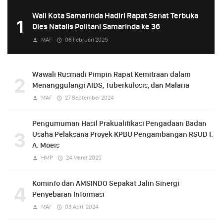
Wali Kota Samarinda Hadiri Rapat Senat Terbuka
1
Dies Natalis Politani Samarinda ke 36
MAF
06 Februari 2025
Wawali Rusmadi Pimpin Rapat Kemitraan dalam
2
Menanggulangi AIDS, Tuberkulosis, dan Malaria
MAF
27 September 2024
Pengumuman Hasil Prakualifikasi Pengadaan Badan
3
Usaha Pelaksana Proyek KPBU Pengambangan RSUD I.
A. Moeis
HMP
24 Maret 2025
Kominfo dan AMSINDO Sepakat Jalin Sinergi
4
Penyebaran Informasi
MAF
03 April 2024