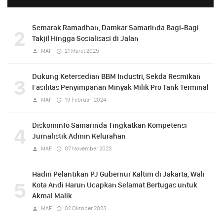
Semarak Ramadhan, Damkar Samarinda Bagi-Bagi
2
Takjil Hingga Sosialisasi di Jalan
MAF
21 Maret 2025
Dukung Ketersedian BBM Industri, Sekda Resmikan
3
Fasilitas Penyimpanan Minyak Milik Pro Tank Terminal
MAF
19 Februari 2024
Diskominfo Samarinda Tingkatkan Kompetensi
4
Jurnalistik Admin Kelurahan
MAF
07 November 2023
Hadiri Pelantikan PJ Gubernur Kaltim di Jakarta, Wali
5
Kota Andi Harun Ucapkan Selamat Bertugas untuk
Akmal Malik
MAF
02 Oktober 2023