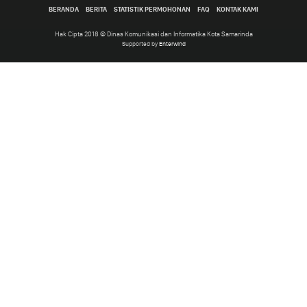
BERANDA
BERITA
STATISTIK PERMOHONAN
FAQ
KONTAK KAMI
Hak Cipta 2018 © Dinas Komunikasi dan Informatika Kota Samarinda
Supported by
Enterwind