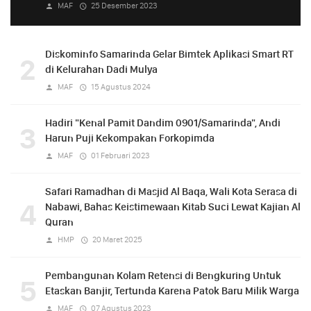
MAF
25 Desember 2023
Diskominfo Samarinda Gelar Bimtek Aplikasi Smart RT
2
di Kelurahan Dadi Mulya
MAF
15 Agustus 2024
Hadiri "Kenal Pamit Dandim 0901/Samarinda", Andi
3
Harun Puji Kekompakan Forkopimda
MAF
01 Februari 2023
Safari Ramadhan di Masjid Al Baqa, Wali Kota Serasa di
4
Nabawi, Bahas Keistimewaan Kitab Suci Lewat Kajian Al
Quran
HMP
20 Maret 2025
Pembangunan Kolam Retensi di Bengkuring Untuk
5
Etaskan Banjir, Tertunda Karena Patok Baru Milik Warga
MAF
07 Agustus 2023