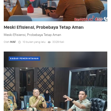
Meski Efisiensi, Probebaya Tetap Aman
Meski Efisiensi, Probebaya Tetap Aman
Oleh
MAF
10 bulan yang lalu
3329 Kali
KABAR PEMERINTAHAN