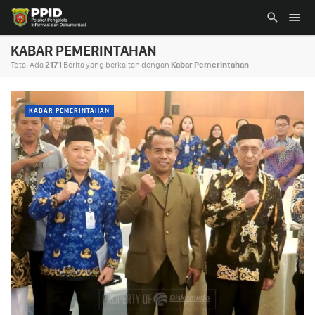
KABAR PEMERINTAHAN
Total Ada
2171
Berita yang berkaitan dengan
Kabar Pemerintahan
KABAR PEMERINTAHAN