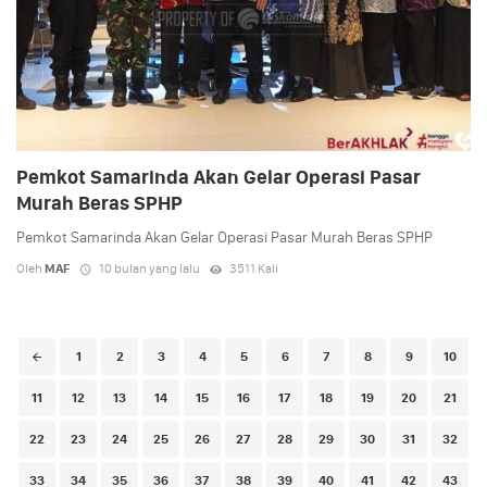
Pemkot Samarinda Akan Gelar Operasi Pasar
Murah Beras SPHP
Pemkot Samarinda Akan Gelar Operasi Pasar Murah Beras SPHP
Oleh
MAF
10 bulan yang lalu
3511 Kali
Posts
1
2
3
4
5
6
7
8
9
10
navigation
11
12
13
14
15
16
17
18
19
20
21
22
23
24
25
26
27
28
29
30
31
32
33
34
35
36
37
38
39
40
41
42
43