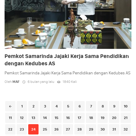
Pemkot Samarinda Jajaki Kerja Sama Pendidikan
dengan Kedubes AS
Pemkot Samarinda Jajaki Kerja Sama Pendidikan dengan Kedubes AS
Oleh
MAF
6 bulan yang lalu
1840 Kali
Posts
1
2
3
4
5
6
7
8
9
10
navigation
11
12
13
14
15
16
17
18
19
20
21
22
23
24
25
26
27
28
29
30
31
32