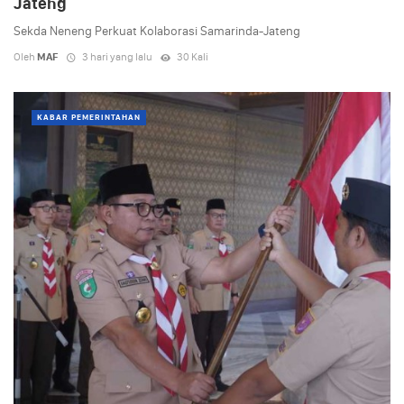
Jateng
Sekda Neneng Perkuat Kolaborasi Samarinda-Jateng
Oleh
MAF
3 hari yang lalu
30 Kali
KABAR PEMERINTAHAN