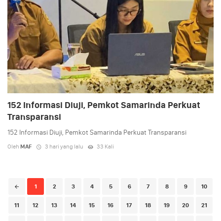
152 Informasi Diuji, Pemkot Samarinda Perkuat
Transparansi
152 Informasi Diuji, Pemkot Samarinda Perkuat Transparansi
Oleh
MAF
3 hari yang lalu
33 Kali
Posts
1
2
3
4
5
6
7
8
9
10
navigation
11
12
13
14
15
16
17
18
19
20
21