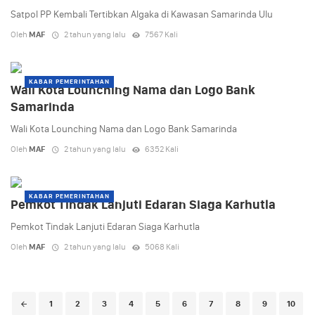
Satpol PP Kembali Tertibkan Algaka di Kawasan Samarinda Ulu
Oleh
MAF
2 tahun yang lalu
7567 Kali
KABAR PEMERINTAHAN
Wali Kota Lounching Nama dan Logo Bank
Samarinda
Wali Kota Lounching Nama dan Logo Bank Samarinda
Oleh
MAF
2 tahun yang lalu
6352 Kali
KABAR PEMERINTAHAN
Pemkot Tindak Lanjuti Edaran Siaga Karhutla
Pemkot Tindak Lanjuti Edaran Siaga Karhutla
Oleh
MAF
2 tahun yang lalu
5068 Kali
Posts
1
2
3
4
5
6
7
8
9
10
navigation