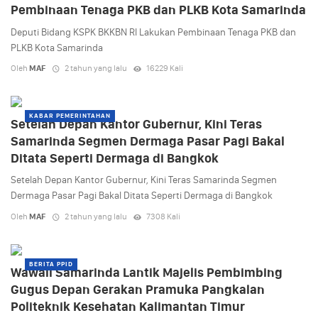
Pembinaan Tenaga PKB dan PLKB Kota Samarinda
Deputi Bidang KSPK BKKBN RI Lakukan Pembinaan Tenaga PKB dan
PLKB Kota Samarinda
Oleh
MAF
2 tahun yang lalu
16229 Kali
KABAR PEMERINTAHAN
Setelah Depan Kantor Gubernur, Kini Teras
Samarinda Segmen Dermaga Pasar Pagi Bakal
Ditata Seperti Dermaga di Bangkok
Setelah Depan Kantor Gubernur, Kini Teras Samarinda Segmen
Dermaga Pasar Pagi Bakal Ditata Seperti Dermaga di Bangkok
Oleh
MAF
2 tahun yang lalu
7308 Kali
BERITA PPID
Wawali Samarinda Lantik Majelis Pembimbing
Gugus Depan Gerakan Pramuka Pangkalan
Politeknik Kesehatan Kalimantan Timur