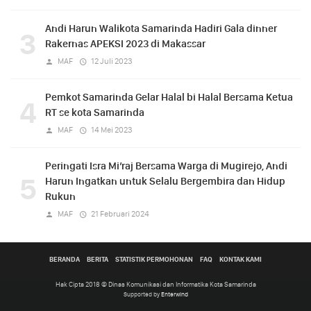
Andi Harun Walikota Samarinda Hadiri Gala dinner
3
Rakernas APEKSI 2023 di Makassar
MAF
12 Juli 2023
Pemkot Samarinda Gelar Halal bi Halal Bersama Ketua
4
RT se kota Samarinda
MAF
14 Mei 2023
Peringati Isra Mi’raj Bersama Warga di Mugirejo, Andi
5
Harun Ingatkan untuk Selalu Bergembira dan Hidup
Rukun
MAF
21 Februari 2024
BERANDA
BERITA
STATISTIK PERMOHONAN
FAQ
KONTAK KAMI
Hak Cipta 2018 © Dinas Komunikasi dan Informatika Kota Samarinda
Supported by
Enterwind