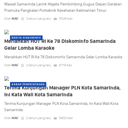
Wawali Samarinda Lantik Majelis Pembimbing Gugus Depan Gerakan
Pramuka Pangkalan Politeknik Kesehatan Kalimantan Timur
Oleh
MAF
2 tahun yang lalu
5529 Kali
BERITA DISKOMINFO
Meriahkan HUT RI Ke 78 Diskominfo Samarinda
Gelar Lomba Karaoke
Meriahkan HUT RI Ke 78 Diskominfo Samarinda Gelar Lomba Karaoke
Oleh
MAF
2 tahun yang lalu
8719 Kali
KABAR PEMERINTAHAN
Terima Kunjungan Manager PLN Kota Samarinda,
Ini Kata Wali Kota Samarinda
Terima Kunjungan Manager PLN Kota Samarinda, Ini Kata Wali Kota
Samarinda
Oleh
MAF
2 tahun yang lalu
5800 Kali