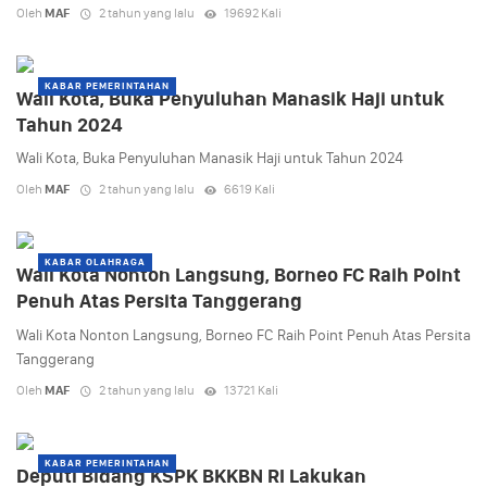
Oleh
MAF
2 tahun yang lalu
19692 Kali
KABAR PEMERINTAHAN
Wali Kota, Buka Penyuluhan Manasik Haji untuk
Tahun 2024
Wali Kota, Buka Penyuluhan Manasik Haji untuk Tahun 2024
Oleh
MAF
2 tahun yang lalu
6619 Kali
KABAR OLAHRAGA
Wali Kota Nonton Langsung, Borneo FC Raih Point
Penuh Atas Persita Tanggerang
Wali Kota Nonton Langsung, Borneo FC Raih Point Penuh Atas Persita
Tanggerang
Oleh
MAF
2 tahun yang lalu
13721 Kali
KABAR PEMERINTAHAN
Deputi Bidang KSPK BKKBN RI Lakukan