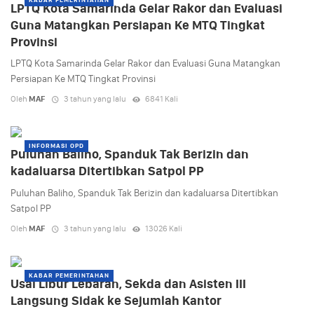
LPTQ Kota Samarinda Gelar Rakor dan Evaluasi
Guna Matangkan Persiapan Ke MTQ Tingkat
Provinsi
LPTQ Kota Samarinda Gelar Rakor dan Evaluasi Guna Matangkan
Persiapan Ke MTQ Tingkat Provinsi
Oleh
MAF
3 tahun yang lalu
6841 Kali
INFORMASI OPD
Puluhan Baliho, Spanduk Tak Berizin dan
kadaluarsa Ditertibkan Satpol PP
Puluhan Baliho, Spanduk Tak Berizin dan kadaluarsa Ditertibkan
Satpol PP
Oleh
MAF
3 tahun yang lalu
13026 Kali
KABAR PEMERINTAHAN
Usai Libur Lebaran, Sekda dan Asisten III
Langsung Sidak ke Sejumlah Kantor