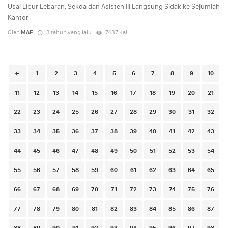
Usai Libur Lebaran, Sekda dan Asisten III Langsung Sidak ke Sejumlah
Kantor
Oleh
MAF
3 tahun yang lalu
7437 Kali
Posts
1
2
3
4
5
6
7
8
9
10
navigation
11
12
13
14
15
16
17
18
19
20
21
22
23
24
25
26
27
28
29
30
31
32
33
34
35
36
37
38
39
40
41
42
43
44
45
46
47
48
49
50
51
52
53
54
55
56
57
58
59
60
61
62
63
64
65
66
67
68
69
70
71
72
73
74
75
76
77
78
79
80
81
82
83
84
85
86
87
88
89
90
91
92
93
94
95
96
97
98