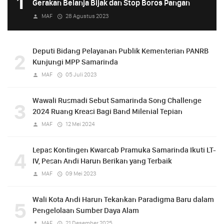
1
Gerakan Belanja Bijak dan Stop Boros Pangan
MAF
28 Agustus 2023
Deputi Bidang Pelayanan Publik Kementerian PANRB
2
Kunjungi MPP Samarinda
MAF
05 Juli 2023
Wawali Rusmadi Sebut Samarinda Song Challenge
3
2024 Ruang Kreasi Bagi Band Milenial Tepian
MAF
12 Mei 2024
Lepas Kontingen Kwarcab Pramuka Samarinda Ikuti LT-
4
IV, Pesan Andi Harun Berikan yang Terbaik
MAF
09 Mei 2023
Wali Kota Andi Harun Tekankan Paradigma Baru dalam
5
Pengelolaan Sumber Daya Alam
MAF
21 Desember 2025