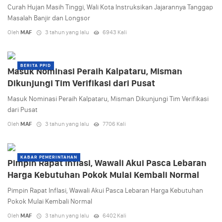
Curah Hujan Masih Tinggi, Wali Kota Instruksikan Jajarannya Tanggap
Masalah Banjir dan Longsor
Oleh
MAF
3 tahun yang lalu
6943 Kali
BERITA PPID
Masuk Nominasi Peraih Kalpataru, Misman
Dikunjungi Tim Verifikasi dari Pusat
Masuk Nominasi Peraih Kalpataru, Misman Dikunjungi Tim Verifikasi
dari Pusat
Oleh
MAF
3 tahun yang lalu
7706 Kali
KABAR PEMERINTAHAN
Pimpin Rapat Inflasi, Wawali Akui Pasca Lebaran
Harga Kebutuhan Pokok Mulai Kembali Normal
Pimpin Rapat Inflasi, Wawali Akui Pasca Lebaran Harga Kebutuhan
Pokok Mulai Kembali Normal
Oleh
MAF
3 tahun yang lalu
6402 Kali