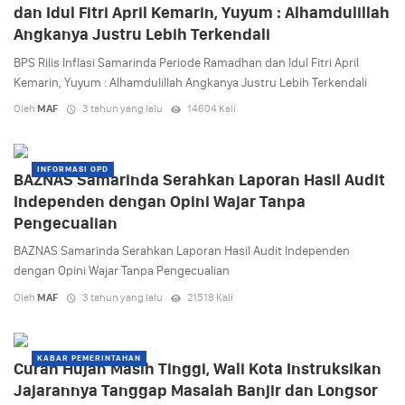
dan Idul Fitri April Kemarin, Yuyum : Alhamdulillah
Angkanya Justru Lebih Terkendali
BPS Rilis Inflasi Samarinda Periode Ramadhan dan Idul Fitri April
Kemarin, Yuyum : Alhamdulillah Angkanya Justru Lebih Terkendali
Oleh
MAF
3 tahun yang lalu
14604 Kali
INFORMASI OPD
BAZNAS Samarinda Serahkan Laporan Hasil Audit
Independen dengan Opini Wajar Tanpa
Pengecualian
BAZNAS Samarinda Serahkan Laporan Hasil Audit Independen
dengan Opini Wajar Tanpa Pengecualian
Oleh
MAF
3 tahun yang lalu
21518 Kali
KABAR PEMERINTAHAN
Curah Hujan Masih Tinggi, Wali Kota Instruksikan
Jajarannya Tanggap Masalah Banjir dan Longsor