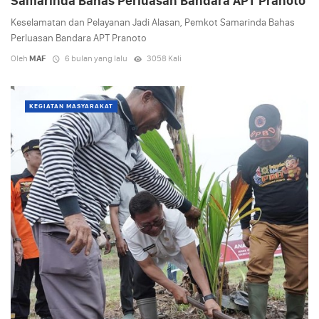
Samarinda Bahas Perluasan Bandara APT Pranoto
Keselamatan dan Pelayanan Jadi Alasan, Pemkot Samarinda Bahas
Perluasan Bandara APT Pranoto
Oleh
MAF
6 bulan yang lalu
3058 Kali
KEGIATAN MASYARAKAT