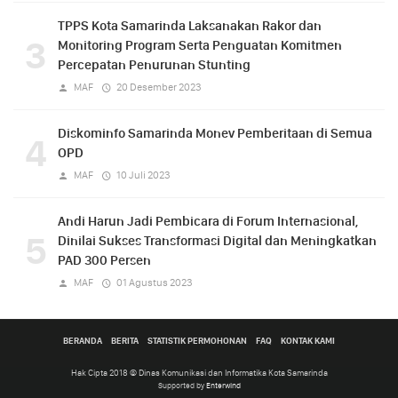
TPPS Kota Samarinda Laksanakan Rakor dan
3
Monitoring Program Serta Penguatan Komitmen
Percepatan Penurunan Stunting
MAF
20 Desember 2023
Diskominfo Samarinda Monev Pemberitaan di Semua
4
OPD
MAF
10 Juli 2023
Andi Harun Jadi Pembicara di Forum Internasional,
5
Dinilai Sukses Transformasi Digital dan Meningkatkan
PAD 300 Persen
MAF
01 Agustus 2023
BERANDA
BERITA
STATISTIK PERMOHONAN
FAQ
KONTAK KAMI
Hak Cipta 2018 © Dinas Komunikasi dan Informatika Kota Samarinda
Supported by
Enterwind