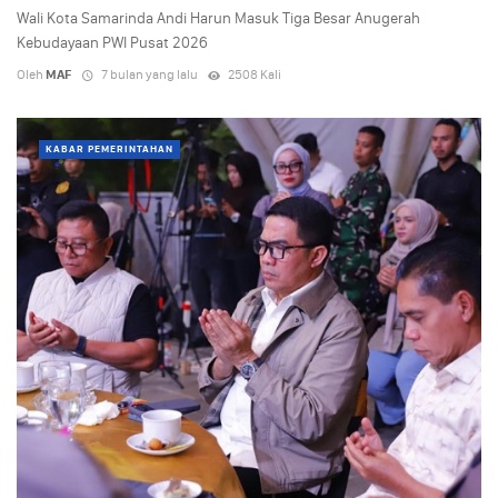
Wali Kota Samarinda Andi Harun Masuk Tiga Besar Anugerah
Kebudayaan PWI Pusat 2026
Oleh
MAF
7 bulan yang lalu
2508 Kali
KABAR PEMERINTAHAN