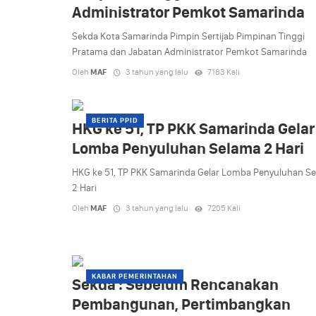
Administrator Pemkot Samarinda
Sekda Kota Samarinda Pimpin Sertijab Pimpinan Tinggi
Pratama dan Jabatan Administrator Pemkot Samarinda
Oleh
MAF
3 tahun yang lalu
7183 Kali
BERITA PPID
HKG ke 51, TP PKK Samarinda Gelar
Lomba Penyuluhan Selama 2 Hari
HKG ke 51, TP PKK Samarinda Gelar Lomba Penyuluhan S
2 Hari
Oleh
MAF
3 tahun yang lalu
7205 Kali
KABAR PEMERINTAHAN
Sekda : Sebelum Rencanakan
Pembangunan, Pertimbangkan