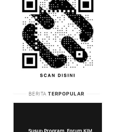
BERITA
TERPOPULAR
Susun Program, Forum KIM