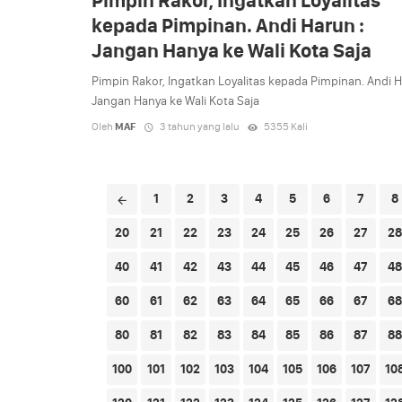
Pimpin Rakor, Ingatkan Loyalitas
kepada Pimpinan. Andi Harun :
Jangan Hanya ke Wali Kota Saja
Pimpin Rakor, Ingatkan Loyalitas kepada Pimpinan. Andi H
Jangan Hanya ke Wali Kota Saja
Oleh
MAF
3 tahun yang lalu
5355 Kali
Posts
1
2
3
4
5
6
7
8
navigation
20
21
22
23
24
25
26
27
28
40
41
42
43
44
45
46
47
48
60
61
62
63
64
65
66
67
68
80
81
82
83
84
85
86
87
88
100
101
102
103
104
105
106
107
10