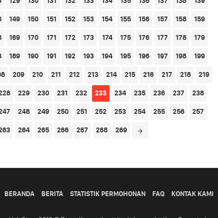
8
129
130
131
132
133
134
135
136
137
138
139
8
149
150
151
152
153
154
155
156
157
158
159
8
169
170
171
172
173
174
175
176
177
178
179
8
189
190
191
192
193
194
195
196
197
198
199
08
209
210
211
212
213
214
215
216
217
218
219
228
229
230
231
232
233
234
235
236
237
238
247
248
249
250
251
252
253
254
255
256
257
263
264
265
266
267
268
269
BERANDA
BERITA
STATISTIK PERMOHONAN
FAQ
KONTAK KAMI