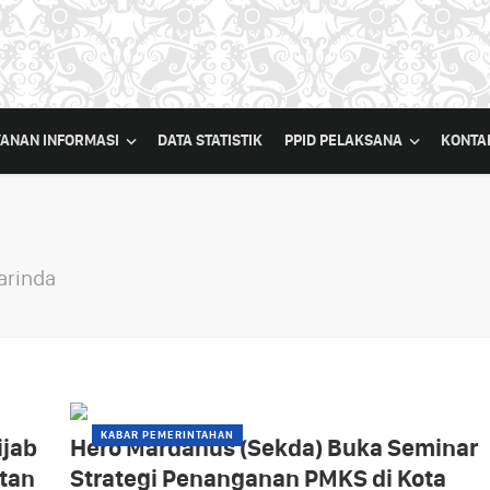
YANAN INFORMASI
DATA STATISTIK
PPID PELAKSANA
KONTA
arinda
KABAR PEMERINTAHAN
ijab
Hero Mardanus (Sekda) Buka Seminar
tan
Strategi Penanganan PMKS di Kota