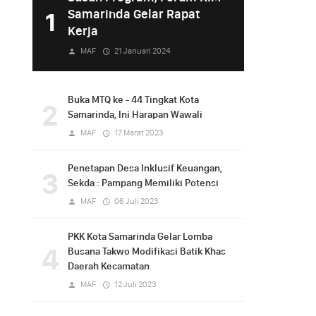
Samarinda Gelar Rapat
1
Kerja
MAF
21 Januari 2024
Buka MTQ ke - 44 Tingkat Kota
2
Samarinda, Ini Harapan Wawali
MAF
17 Maret 2023
Penetapan Desa Inklusif Keuangan,
3
Sekda : Pampang Memiliki Potensi
MAF
06 Juli 2023
PKK Kota Samarinda Gelar Lomba
4
Busana Takwo Modifikasi Batik Khas
Daerah Kecamatan
MAF
12 Juli 2023