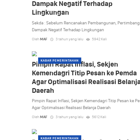
Dampak Negatif Terhadap
Lingkungan
Sekda : Sebelum Rencanakan Pembangunan, Pertimban
Dampak Negatif Terhadap Lingkungan
Oleh
MAF
3 tahun yang lalu
5942 Kali
KABAR PEMERINTAHAN
Pimpin Rapat Inflasi, Sekjen
Kemendagri Titip Pesan ke Pemda
Agar Optimalisasi Realisasi Belanj
Daerah
Pimpin Rapat Inflasi, Sekjen Kemendagri Titip Pesan ke 
Agar Optimalisasi Realisasi Belanja Daerah
Oleh
MAF
3 tahun yang lalu
5612 Kali
KABAR PEMERINTAHAN