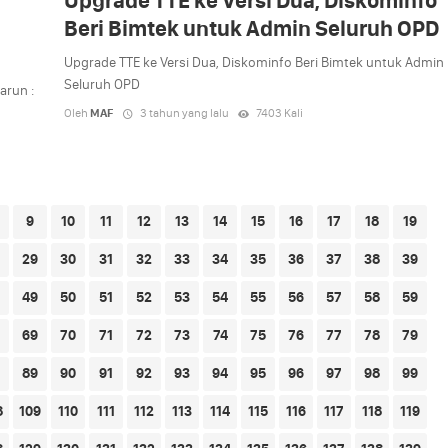
Upgrade TTE ke Versi Dua, Diskominfo
Beri Bimtek untuk Admin Seluruh OPD
Upgrade TTE ke Versi Dua, Diskominfo Beri Bimtek untuk Admin
Seluruh OPD
arun :
Oleh
MAF
3 tahun yang lalu
7403 Kali
9
10
11
12
13
14
15
16
17
18
19
29
30
31
32
33
34
35
36
37
38
39
49
50
51
52
53
54
55
56
57
58
59
69
70
71
72
73
74
75
76
77
78
79
89
90
91
92
93
94
95
96
97
98
99
8
109
110
111
112
113
114
115
116
117
118
119