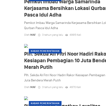
Pemkot Imbau Warga Samarinda
Kerjasama Bersihkan Lokasi Qurba
Pasca Idul Adha
Pemkot Imbau Warga Samarinda Kerjasama Bersihkan Lo
Qurban Pasca Idul Adha
Oleh
MAF
3 tahun yang lalu
4995 Kali
KABAR PEMERINTAHAN
Plh. Sekda Ali Fitri Noor Hadiri Rako
Kesiapan Pembagian 10 Juta Bend
Merah Putih
Plh. Sekda Ali Fitri Noor Hadiri Rakor Kesiapan Pembagian
Juta Bendera Merah Putih
Oleh
MAF
3 tahun yang lalu
4970 Kali
KABAR PEMERINTAHAN