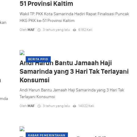
51 Provinsi Kaltim
Wakil TP. PKK Kota Samarinda Hadiri Rapat Finalisasi Puncak
HKG PKK ke-51 Provinsi Kaltim
gkan
Oleh
MAF
3 tahun yang lalu
6182 Kali
BERITA PPID
Andi Harun Bantu Jamaah Haji
Samarinda yang 3 Hari Tak Terlayani
a
Konsumsi
Andi Harun Bantu Jamaah Haji Samarinda yang 3 Hari Tak
Terlayani Konsumsi
Pemda
Oleh
MAF
3 tahun yang lalu
14022 Kali
KABAR PEMERINTAHAN