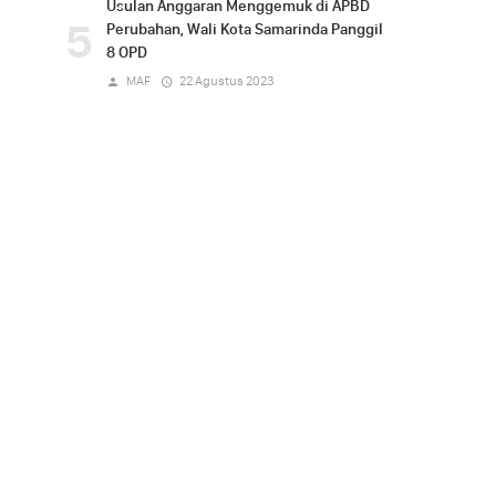
Usulan Anggaran Menggemuk di APBD
5
Perubahan, Wali Kota Samarinda Panggil
8 OPD
MAF
22 Agustus 2023