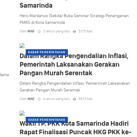
Samarinda
Hero Mardanus (Sekda) Buka Seminar Strategi Penanganan
PMKS di Kota Samarinda
Oleh
MAF
3 tahun yang lalu
5175 Kali
KABAR PEMERINTAHAN
Dalam Rangka Pengendalian Inflasi,
Pemerintah Laksanakan Gerakan
Pangan Murah Serentak
elama
Dalam Rangka Pengendalian Inflasi, Pemerintah Laksanakan
Gerakan Pangan Murah Serentak
Oleh
MAF
3 tahun yang lalu
5613 Kali
KABAR PEMERINTAHAN
Wakil TP. PKK Kota Samarinda Hadiri
Rapat Finalisasi Puncak HKG PKK ke-