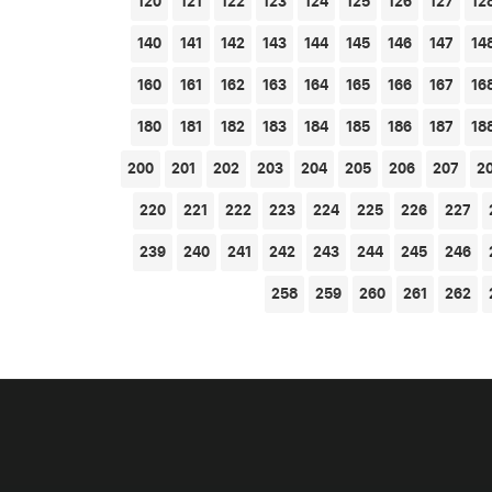
120
121
122
123
124
125
126
127
12
140
141
142
143
144
145
146
147
14
160
161
162
163
164
165
166
167
16
180
181
182
183
184
185
186
187
18
200
201
202
203
204
205
206
207
2
220
221
222
223
224
225
226
227
239
240
241
242
243
244
245
246
258
259
260
261
262