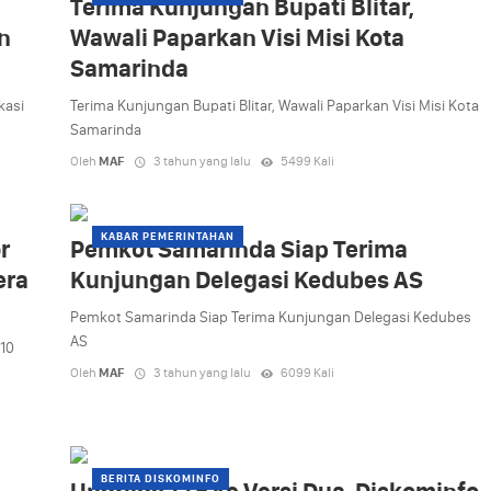
Terima Kunjungan Bupati Blitar,
n
Wawali Paparkan Visi Misi Kota
Samarinda
kasi
Terima Kunjungan Bupati Blitar, Wawali Paparkan Visi Misi Kota
Samarinda
Oleh
MAF
3 tahun yang lalu
5499 Kali
KABAR PEMERINTAHAN
r
Pemkot Samarinda Siap Terima
era
Kunjungan Delegasi Kedubes AS
Pemkot Samarinda Siap Terima Kunjungan Delegasi Kedubes
AS
 10
Oleh
MAF
3 tahun yang lalu
6099 Kali
BERITA DISKOMINFO