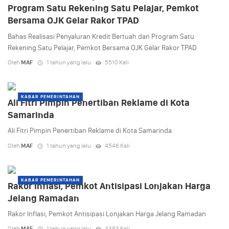
Program Satu Rekening Satu Pelajar, Pemkot
Bersama OJK Gelar Rakor TPAD
Bahas Realisasi Penyaluran Kredit Bertuah dan Program Satu
Rekening Satu Pelajar, Pemkot Bersama OJK Gelar Rakor TPAD
Oleh
MAF
1 tahun yang lalu
5510 Kali
KABAR PEMERINTAHAN
Ali Fitri Pimpin Penertiban Reklame di Kota
Samarinda
Ali Fitri Pimpin Penertiban Reklame di Kota Samarinda
Oleh
MAF
1 tahun yang lalu
4546 Kali
KABAR PEMERINTAHAN
Rakor Inflasi, Pemkot Antisipasi Lonjakan Harga
Jelang Ramadan
Rakor Inflasi, Pemkot Antisipasi Lonjakan Harga Jelang Ramadan
Oleh
MAF
1 tahun yang lalu
4383 Kali