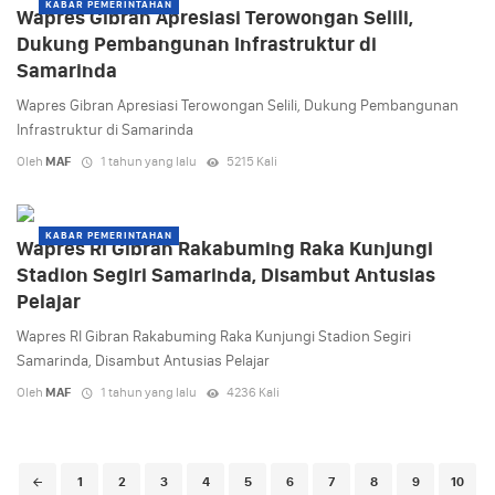
KABAR PEMERINTAHAN
Wapres Gibran Apresiasi Terowongan Selili,
Dukung Pembangunan Infrastruktur di
Samarinda
Wapres Gibran Apresiasi Terowongan Selili, Dukung Pembangunan
Infrastruktur di Samarinda
Oleh
MAF
1 tahun yang lalu
5215 Kali
KABAR PEMERINTAHAN
Wapres RI Gibran Rakabuming Raka Kunjungi
Stadion Segiri Samarinda, Disambut Antusias
Pelajar
Wapres RI Gibran Rakabuming Raka Kunjungi Stadion Segiri
Samarinda, Disambut Antusias Pelajar
Oleh
MAF
1 tahun yang lalu
4236 Kali
Posts
1
2
3
4
5
6
7
8
9
10