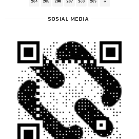
264
265
266
267
268
269
SOSIAL MEDIA