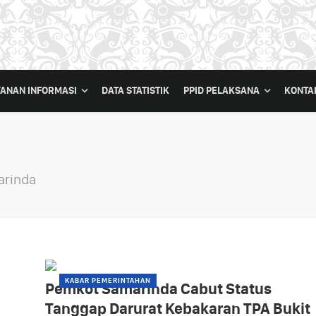
YANAN INFORMASI
DATA STATISTIK
PPID PELAKSANA
KONTA
arinda
KABAR PEMERINTAHAN
Pemkot Samarinda Cabut Status
Tanggap Darurat Kebakaran TPA Bukit