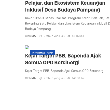
Pelajar, dan Ekosistem Keuangan
Inklusif Desa Budaya Pampang
Rakor TPAKD Bahas Realisasi Program Kredit Bertuah, Sat
Rekening Satu Pelajar, dan Ekosistem Keuangan Inklusif 
Budaya Pampang
Oleh
MAF
2 tahun yang lalu
5346 Kali
INFORMASI OPD
Kejar Target PBB, Bapenda Ajak
Semua OPD Bersinergi
Kejar Target PBB, Bapenda Ajak Semua OPD Bersinergi
Oleh
MAF
2 tahun yang lalu
14038 Kali