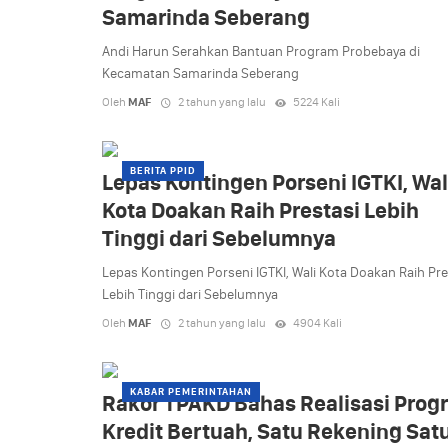
Samarinda Seberang
Andi Harun Serahkan Bantuan Program Probebaya di
Kecamatan Samarinda Seberang
Oleh
MAF
2 tahun yang lalu
5224 Kali
BERITA PPID
Lepas Kontingen Porseni IGTKI, Wal
Kota Doakan Raih Prestasi Lebih
Tinggi dari Sebelumnya
Lepas Kontingen Porseni IGTKI, Wali Kota Doakan Raih Pre
Lebih Tinggi dari Sebelumnya
Oleh
MAF
2 tahun yang lalu
4904 Kali
KABAR PEMERINTAHAN
Rakor TPAKD Bahas Realisasi Prog
Kredit Bertuah, Satu Rekening Sat