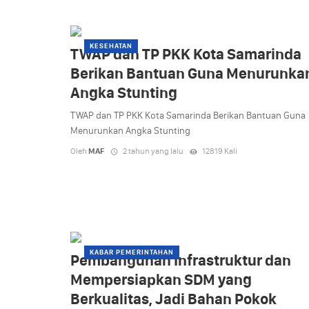
KESEHATAN
TWAP dan TP PKK Kota Samarinda
Berikan Bantuan Guna Menurunka
Angka Stunting
TWAP dan TP PKK Kota Samarinda Berikan Bantuan Guna
Menurunkan Angka Stunting
Oleh
MAF
2 tahun yang lalu
12819 Kali
KABAR PEMERINTAHAN
Pembangunan Infrastruktur dan
Mempersiapkan SDM yang
Berkualitas, Jadi Bahan Pokok