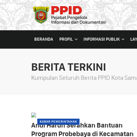
BERANDA
PROFIL
INFORMASI PUBLIK
LA
BERITA TERKINI
Kumpulan Seluruh Berita PPID Kota Sam
KABAR PEMERINTAHAN
Andi Harun Serahkan Bantuan
Program Probebaya di Kecamatan