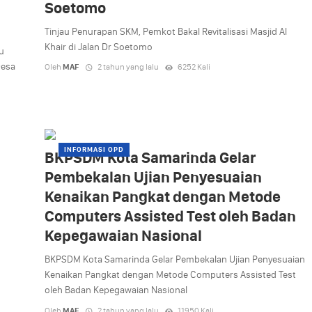
Soetomo
Tinjau Penurapan SKM, Pemkot Bakal Revitalisasi Masjid Al
Khair di Jalan Dr Soetomo
u
Desa
Oleh
MAF
2 tahun yang lalu
6252 Kali
INFORMASI OPD
BKPSDM Kota Samarinda Gelar
Pembekalan Ujian Penyesuaian
Kenaikan Pangkat dengan Metode
Computers Assisted Test oleh Badan
Kepegawaian Nasional
BKPSDM Kota Samarinda Gelar Pembekalan Ujian Penyesuaian
Kenaikan Pangkat dengan Metode Computers Assisted Test
oleh Badan Kepegawaian Nasional
Oleh
MAF
2 tahun yang lalu
11950 Kali