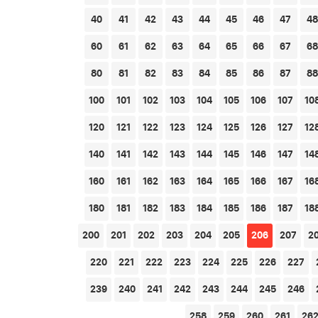
40
41
42
43
44
45
46
47
48
60
61
62
63
64
65
66
67
68
80
81
82
83
84
85
86
87
88
100
101
102
103
104
105
106
107
10
120
121
122
123
124
125
126
127
12
140
141
142
143
144
145
146
147
14
160
161
162
163
164
165
166
167
16
180
181
182
183
184
185
186
187
18
200
201
202
203
204
205
206
207
2
220
221
222
223
224
225
226
227
239
240
241
242
243
244
245
246
258
259
260
261
26