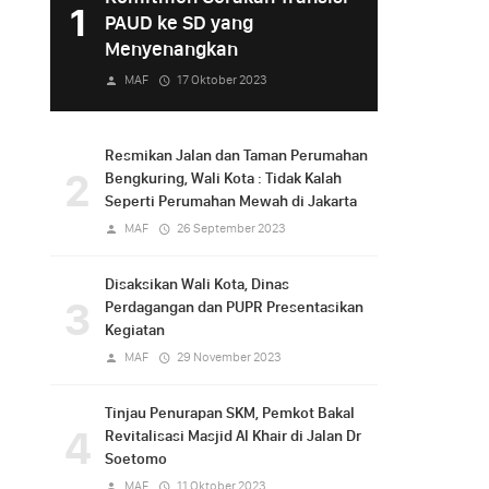
1
PAUD ke SD yang
Menyenangkan
MAF
17 Oktober 2023
Resmikan Jalan dan Taman Perumahan
2
Bengkuring, Wali Kota : Tidak Kalah
Seperti Perumahan Mewah di Jakarta
MAF
26 September 2023
Disaksikan Wali Kota, Dinas
3
Perdagangan dan PUPR Presentasikan
Kegiatan
MAF
29 November 2023
Tinjau Penurapan SKM, Pemkot Bakal
4
Revitalisasi Masjid Al Khair di Jalan Dr
Soetomo
MAF
11 Oktober 2023