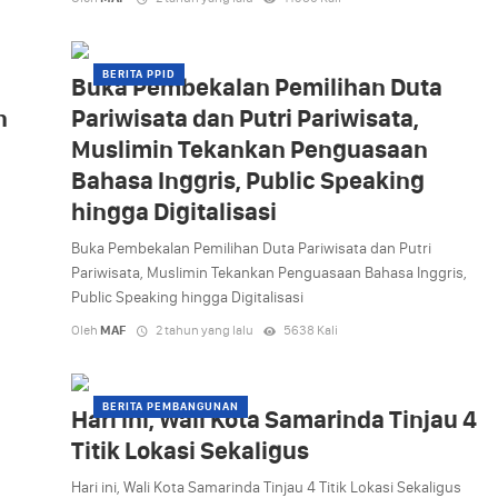
BERITA PPID
Buka Pembekalan Pemilihan Duta
n
Pariwisata dan Putri Pariwisata,
Muslimin Tekankan Penguasaan
Bahasa Inggris, Public Speaking
hingga Digitalisasi
Buka Pembekalan Pemilihan Duta Pariwisata dan Putri
Pariwisata, Muslimin Tekankan Penguasaan Bahasa Inggris,
Public Speaking hingga Digitalisasi
Oleh
MAF
2 tahun yang lalu
5638 Kali
BERITA PEMBANGUNAN
Hari ini, Wali Kota Samarinda Tinjau 4
Titik Lokasi Sekaligus
Hari ini, Wali Kota Samarinda Tinjau 4 Titik Lokasi Sekaligus