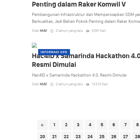
Penting dalam Raker Komwil V
Pembangunan Infrastruktur dan Mempersiapkan SDM ya
Berkualitas, Jadi Bahan Pokok Penting dalam Raker Komwi
Oleh
MAF
2 tahun yang lalu
5291 Kali
INFORMASI OPD
Hac4ID x Samarinda Hackathon 4.0
Resmi Dimulai
Hac4ID x Samarinda Hackathon 4.0, Resmi Dimulai
Oleh
MAF
2 tahun yang lalu
13313 Kali
Posts
1
2
3
4
5
6
7
8
navigation
20
21
22
23
24
25
26
27
28