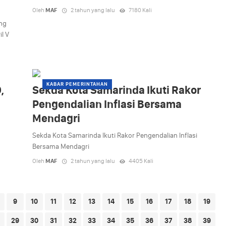
Oleh
MAF
2 tahun yang lalu
7180 Kali
ng
l V
KABAR PEMERINTAHAN
,
Sekda Kota Samarinda Ikuti Rakor
Pengendalian Inflasi Bersama
Mendagri
Sekda Kota Samarinda Ikuti Rakor Pengendalian Inflasi
Bersama Mendagri
Oleh
MAF
2 tahun yang lalu
4405 Kali
9
10
11
12
13
14
15
16
17
18
19
29
30
31
32
33
34
35
36
37
38
39