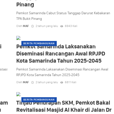
Pinang
Pemkot Samarinda Cabut Status Tanggap Darurat Kebakaran
TPA Bukit Pinang
Oleh
MAF
2 tahun yang lalu
6943 Kali
BERITA PEMBANGUNAN
i
Pemkot Samarinda Laksanakan
Diseminasi Rancangan Awal RPJPD
Kota Samarinda Tahun 2025-2045
stasi
Pemkot Samarinda Laksanakan Diseminasi Rancangan Awal
RPJPD Kota Samarinda Tahun 2025-2045
Oleh
MAF
2 tahun yang lalu
6811 Kali
BERITA PEMBANGUNAN
ram
Tinjau Penurapan SKM, Pemkot Bakal
u
Revitalisasi Masjid Al Khair di Jalan Dr