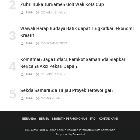
2
Zuhri Buka Turnamen Golf Wali Kota Cup
MAF
22 Februari 2025
Wawali Harap Budaya Batik dapat Tingkatkan Ekonomi
3
Kreatif
MAF
22 Oktober 2023
Komitmen Jaga Inflasi, Pemkot Samarinda Siapkan
4
Rencana Aksi Pekan Depan
MAF
27 Februari 2023
5
Sekda Samarinda Tinjau Proyek Terowongan
MAF
22 Mei 2024
BERANDA
BERITA
STATISTIK PERMOHONAN
FAQ
KONTAK KAMI
Hak Cipta 2018 © Dinas Komunikasi dan Informatika Kota Samarinda
Supported by
Enterwind