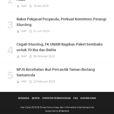
MAF
18 Mei 2023
Rakor Pokjanal Posyandu, Perkuat Komitmen Perangi
3
Stunting
MAF
21 Juni 2023
Cegah Stunting, FK UNAIR Bagikan Paket Sembako
4
untuk 70 Ibu dan Balita
MAF
29 Oktober 2023
BPJS Kesehatan Ikut Percantik Taman Bintang
5
Samarinda
MAF
23 Februari 2023
BERANDA
BERITA
STATISTIK PERMOHONAN
FAQ
KONTAK KAMI
Hak Cipta 2018 © Dinas Komunikasi dan Informatika Kota Samarinda
Supported by
Enterwind