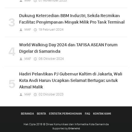
MAF
07 November 2023
Dukung Ketersedian BBM Industri, Sekda Resmikan
3
Fasilitas Penyimpanan Minyak Milik Pro Tank Terminal
MAF
19 Februari 2024
World Walking Day 2024 dan TAFISA ASEAN Forum
4
Digelar di Samarinda
MAF
06 Oktober 2024
Hadiri Pelantikan PJ Gubernur Kaltim di Jakarta, Wali
5
Kota Andi Harun Ucapkan Selamat Bertugas untuk
Akmal Malik
MAF
02 Oktober 2023
BERANDA
BERITA
STATISTIK PERMOHONAN
FAQ
KONTAK KAMI
Hak Cipta 2018 © Dinas Komunikasi dan Informatika Kota Samarinda
Supported by
Enterwind