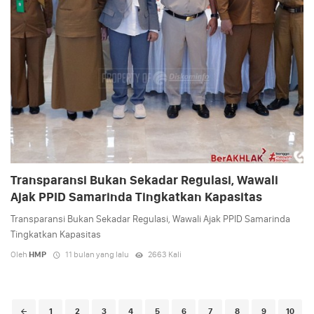
Transparansi Bukan Sekadar Regulasi, Wawali
Ajak PPID Samarinda Tingkatkan Kapasitas
Transparansi Bukan Sekadar Regulasi, Wawali Ajak PPID Samarinda
Tingkatkan Kapasitas
Oleh
HMP
11 bulan yang lalu
2663 Kali
Posts
1
2
3
4
5
6
7
8
9
10