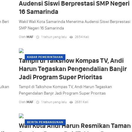
Audensi Siswi Berprestasi SMP Negeri
16 Samarinda
 Beri
Wakil Wali Kota Samarinda Menerima Audensi Siswi Berprestasi
SMP Negeri 16 Samarinda
Oleh
MAF
1 tahun yang lalu
2654 Kali
KABAR PEMERINTAHAN
Tampil di Talkshow Kompas TV, Andi
Harun Tegaskan Pengendalian Banjir
Jadi Program Super Prioritas
ulkan
Tampil di Talkshow Kompas TV, Andi Harun Tegaskan
Pengendalian Banjir Jadi Program Super Prioritas
Oleh
MAF
1 tahun yang lalu
2681 Kali
BERITA PEMBANGUNAN
Wali Kota Andi Harun Resmikan Taman