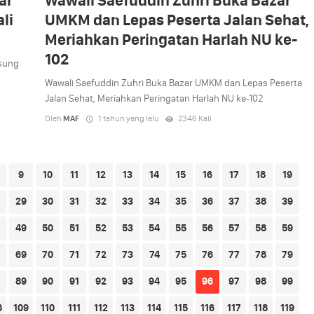
ar
Wawali Saefuddin Zuhri Buka Bazar
li
UMKM dan Lepas Peserta Jalan Sehat,
Meriahkan Peringatan Harlah NU ke-
102
sung
Wawali Saefuddin Zuhri Buka Bazar UMKM dan Lepas Peserta
Jalan Sehat, Meriahkan Peringatan Harlah NU ke-102
Oleh
MAF
1 tahun yang lalu
2346 Kali
9
10
11
12
13
14
15
16
17
18
19
29
30
31
32
33
34
35
36
37
38
39
49
50
51
52
53
54
55
56
57
58
59
69
70
71
72
73
74
75
76
77
78
79
89
90
91
92
93
94
95
96
97
98
99
8
109
110
111
112
113
114
115
116
117
118
119