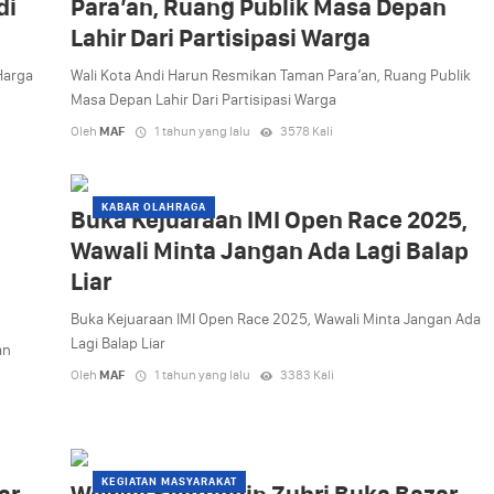
di
Para’an, Ruang Publik Masa Depan
Lahir Dari Partisipasi Warga
Harga
Wali Kota Andi Harun Resmikan Taman Para’an, Ruang Publik
Masa Depan Lahir Dari Partisipasi Warga
Oleh
MAF
1 tahun yang lalu
3578 Kali
KABAR OLAHRAGA
Buka Kejuaraan IMI Open Race 2025,
Wawali Minta Jangan Ada Lagi Balap
Liar
Buka Kejuaraan IMI Open Race 2025, Wawali Minta Jangan Ada
Lagi Balap Liar
an
Oleh
MAF
1 tahun yang lalu
3383 Kali
KEGIATAN MASYARAKAT