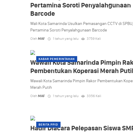
Pertamina Soroti Penyalahgunaan
Barcode
Wali Kota Samarinda Usulkan Pemasangan CCTV di SPBU
Pertamina Soroti Penyalahgunaan Barcode
Oleh
MAF
1 tahun yang lalu
3759 Kali
KABAR PEMERINTAHAN
Wawali Kota Samarinda Pimpin Ra
Pembentukan Koperasi Merah Puti
Wawali Kota Samarinda Pimpin Rakor Pembentukan Kope
Merah Putih
Oleh
MAF
1 tahun yang lalu
3356 Kali
BERITA PPID
Hadir Diacara Pelepasan Siswa S