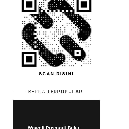
BERITA
TERPOPULAR
Wawali Rusmadi Buka