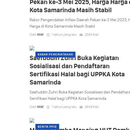
Pekan ke-3 Mei 2025, Harga Harga 
Kota Samarinda Masih Stabil
Rakor Pengendalian Inflasi Daerah Pekan ke-3 Mei 2025, 
Harga di Kota Samarinda Masih Stabil
Oleh
MAF
1 tahun yang lalu
2384 Kali
KABAR PEMERINTAHAN
Saefuddin Zuhri Buka Kegiatan
Sosialisasi dan Pendaftaran
Sertifikasi Halal bagi UPPKA Kota
Samarinda
Saefuddin Zuhri Buka Kegiatan Sosialisasi dan Pendaftar
Sertifikasi Halal bagi UPPKA Kota Samarinda
Oleh
MAF
1 tahun yang lalu
2449 Kali
BERITA PPID