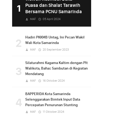
Puasa dan Shalat Tarawih
1
Bersama PCNU Samarinda
MAF
05 April 2024
Hadiri PKKMB Untag, Ini Pesan Wakil
2
Wali Kota Samarinda
MAF
20 September 2023
Silaturahmi Kagama Kaltim dengan Plt
3
Walikota, Bahas Sambutan di Kegiatan
Mendatang
MAF
16 Oktober 2024
BAPPERIDA Kota Samarinda
4
Selenggarakan Bimtek Input Data
Percepatan Penurunan Stunting
MAF
11 Oktober 2024