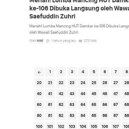
Meriah! Lomba Mancing HUT Damk
ke-106 Dibuka Langsung oleh Wawa
Saefuddin Zuhri
Meriah! Lomba Mancing HUT Damkar ke-106 Dibuka Lang
oleh Wawali Saefuddin Zuhri
Oleh
MAF
1 tahun yang lalu
2721 Kali
Posts
1
2
3
4
5
6
7
8
navigation
20
21
22
23
24
25
26
27
28
40
41
42
43
44
45
46
47
48
60
61
62
63
64
65
66
67
68
80
81
82
83
84
85
86
87
88
100
101
102
103
104
105
106
107
10