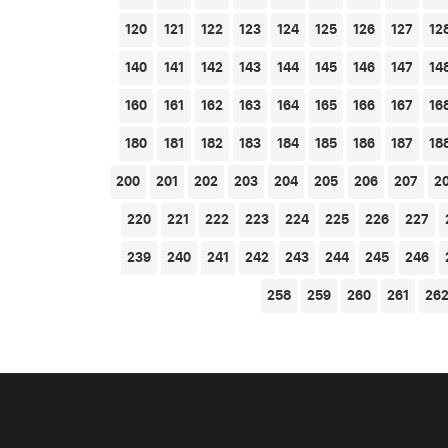
120
121
122
123
124
125
126
127
12
140
141
142
143
144
145
146
147
14
160
161
162
163
164
165
166
167
16
180
181
182
183
184
185
186
187
18
200
201
202
203
204
205
206
207
2
220
221
222
223
224
225
226
227
239
240
241
242
243
244
245
246
258
259
260
261
26