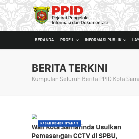
BERANDA
PROFIL
INFORMASI PUBLIK
LA
BERITA TERKINI
Kumpulan Seluruh Berita PPID Kota Sam
KABAR PEMERINTAHAN
Wali Kota Samarinda Usulkan
Pemasangan CCTV di SPBU,