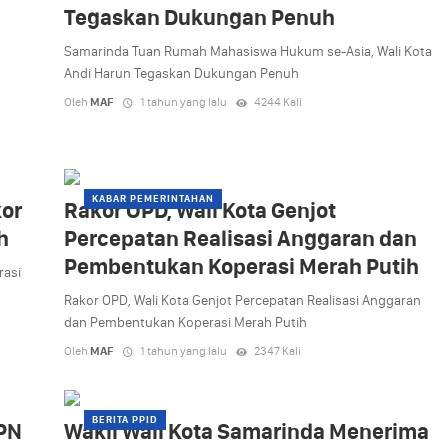
Tegaskan Dukungan Penuh
Samarinda Tuan Rumah Mahasiswa Hukum se-Asia, Wali Kota
Andi Harun Tegaskan Dukungan Penuh
,
Oleh
MAF
1 tahun yang lalu
4244 Kali
KABAR PEMERINTAHAN
kor
Rakor OPD, Wali Kota Genjot
h
Percepatan Realisasi Anggaran dan
Pembentukan Koperasi Merah Putih
rasi
Rakor OPD, Wali Kota Genjot Percepatan Realisasi Anggaran
dan Pembentukan Koperasi Merah Putih
Oleh
MAF
1 tahun yang lalu
2347 Kali
BERITA PPID
MPN
Wakil Wali Kota Samarinda Menerima