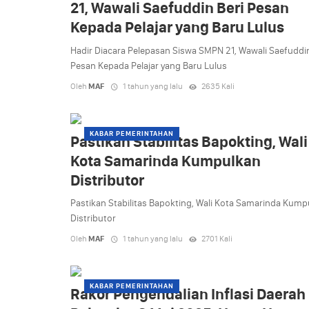
21, Wawali Saefuddin Beri Pesan
Kepada Pelajar yang Baru Lulus
Hadir Diacara Pelepasan Siswa SMPN 21, Wawali Saefuddin
Pesan Kepada Pelajar yang Baru Lulus
Oleh
MAF
1 tahun yang lalu
2635 Kali
KABAR PEMERINTAHAN
Pastikan Stabilitas Bapokting, Wali
Kota Samarinda Kumpulkan
Distributor
Pastikan Stabilitas Bapokting, Wali Kota Samarinda Kump
Distributor
Oleh
MAF
1 tahun yang lalu
2701 Kali
KABAR PEMERINTAHAN
Rakor Pengendalian Inflasi Daerah