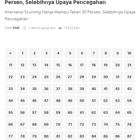
Persen, Selebihnya Upaya Pencegahan
Intervensi Stunting Hanya Mampu Tekan 30 Persen, Selebihnya Upaya
Pencegahan
Oleh
MAF
1 tahun yang lalu
11522 Kali
Posts
1
2
3
4
5
6
7
8
9
10
navigation
11
12
13
14
15
16
17
18
19
20
21
22
23
24
25
26
27
28
29
30
31
32
33
34
35
36
37
38
39
40
41
42
43
44
45
46
47
48
49
50
51
52
53
54
55
56
57
58
59
60
61
62
63
64
65
66
67
68
69
70
71
72
73
74
75
76
77
78
79
80
81
82
83
84
85
86
87