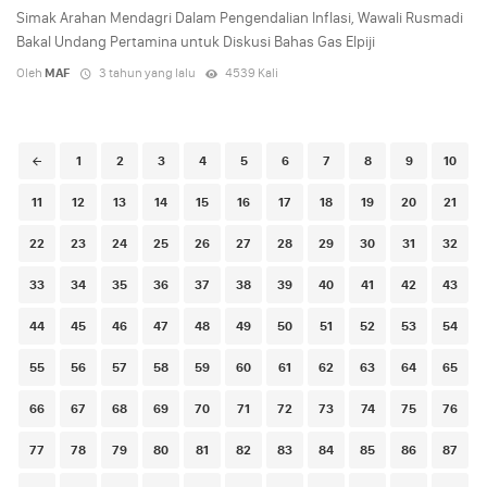
Simak Arahan Mendagri Dalam Pengendalian Inflasi, Wawali Rusmadi
Bakal Undang Pertamina untuk Diskusi Bahas Gas Elpiji
Oleh
MAF
3 tahun yang lalu
4539 Kali
Posts
1
2
3
4
5
6
7
8
9
10
navigation
11
12
13
14
15
16
17
18
19
20
21
22
23
24
25
26
27
28
29
30
31
32
33
34
35
36
37
38
39
40
41
42
43
44
45
46
47
48
49
50
51
52
53
54
55
56
57
58
59
60
61
62
63
64
65
66
67
68
69
70
71
72
73
74
75
76
77
78
79
80
81
82
83
84
85
86
87