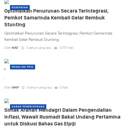
KESEHATAN
Optimalkan Penurunan Secara Terintegrasi,
Pemkot Samarinda Kembali Gelar Rembuk
Stunting
Optimalkan Penurunan Secara Terintegrasi, Pemkot Samarinda
Kembali Gelar Rembuk Stunting
Oleh
MAF
3 tahun yang lalu
13751 Kali
HEADLINE PPID
'
'
Oleh
HMP
3 tahun yang lalu
0 Kali
KABAR PEMERINTAHAN
Simak Arahan Mendagri Dalam Pengendalian
Inflasi, Wawali Rusmadi Bakal Undang Pertamina
untuk Diskusi Bahas Gas Elpiji