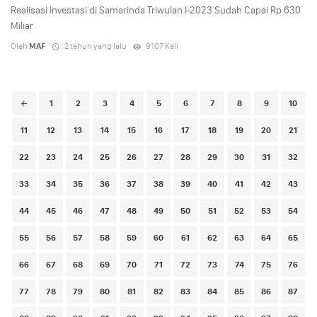
Realisasi Investasi di Samarinda Triwulan I-2023 Sudah Capai Rp 630
Miliar
Oleh
MAF
2 tahun yang lalu
9107 Kali
Posts
1
2
3
4
5
6
7
8
9
10
navigation
11
12
13
14
15
16
17
18
19
20
21
22
23
24
25
26
27
28
29
30
31
32
33
34
35
36
37
38
39
40
41
42
43
44
45
46
47
48
49
50
51
52
53
54
55
56
57
58
59
60
61
62
63
64
65
66
67
68
69
70
71
72
73
74
75
76
77
78
79
80
81
82
83
84
85
86
87