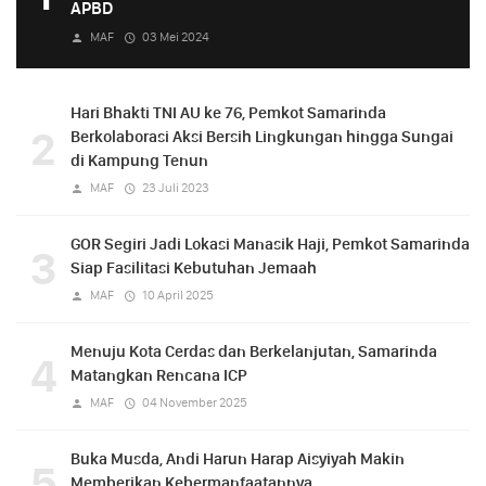
APBD
MAF
03 Mei 2024
Hari Bhakti TNI AU ke 76, Pemkot Samarinda
2
Berkolaborasi Aksi Bersih Lingkungan hingga Sungai
di Kampung Tenun
MAF
23 Juli 2023
GOR Segiri Jadi Lokasi Manasik Haji, Pemkot Samarinda
3
Siap Fasilitasi Kebutuhan Jemaah
MAF
10 April 2025
Menuju Kota Cerdas dan Berkelanjutan, Samarinda
4
Matangkan Rencana ICP
MAF
04 November 2025
Buka Musda, Andi Harun Harap Aisyiyah Makin
5
Memberikan Kebermanfaatannya