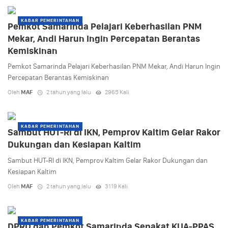
KABAR PEMERINTAHAN
Pemkot Samarinda Pelajari Keberhasilan PNM
Mekar, Andi Harun Ingin Percepatan Berantas
Kemiskinan
Pemkot Samarinda Pelajari Keberhasilan PNM Mekar, Andi Harun Ingin
Percepatan Berantas Kemiskinan
Oleh
MAF
2 tahun yang lalu
2965 Kali
KABAR PEMERINTAHAN
Sambut HUT-RI di IKN, Pemprov Kaltim Gelar Rakor
Dukungan dan Kesiapan Kaltim
Sambut HUT-RI di IKN, Pemprov Kaltim Gelar Rakor Dukungan dan
Kesiapan Kaltim
Oleh
MAF
2 tahun yang lalu
3119 Kali
KABAR PEMERINTAHAN
DPRD dan Pemkot Samarinda Sepakat KUA-PPAS