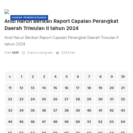
KABAR PEMERINTAHAN
Andi Harun Berikan Raport Capaian Perangkat
Daerah Triwulan II tahun 2024
Andi Harun Berikan Raport Capaian Perangkat Daerah Triwulan II
tahun 2024
Oleh
MAF
2 tahun yang lalu
3243 Kali
Posts
1
2
3
4
5
6
7
8
9
10
navigation
11
12
13
14
15
16
17
18
19
20
21
22
23
24
25
26
27
28
29
30
31
32
33
34
35
36
37
38
39
40
41
42
43
44
45
46
47
48
49
50
51
52
53
54
55
56
57
58
59
60
61
62
63
64
65