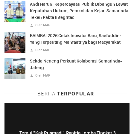
Andi Harun: Kepercayaan Publik Dibangun Lewat
Kepatuhan Hukum, Pemkot dan Kejari Samarinda
Teken Pakta Integritas
Oleh
MAF
BAIMBAI 2026 Cetak Inovator Baru, Saefuddin:
Yang Terpenting Manfaatnya bagi Masyarakat
Oleh
MAF
Sekda Neneng Perkuat Kolaborasi Samarinda-
Jateng
Oleh
MAF
BERITA
TERPOPULAR
Temui "Kak Rusmadi", Panitia Lomba Tingkat 3