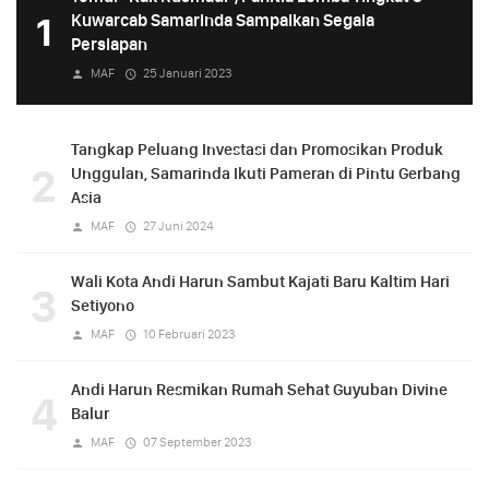
1
Kuwarcab Samarinda Sampaikan Segala
Persiapan
MAF
25 Januari 2023
Tangkap Peluang Investasi dan Promosikan Produk
2
Unggulan, Samarinda Ikuti Pameran di Pintu Gerbang
Asia
MAF
27 Juni 2024
Wali Kota Andi Harun Sambut Kajati Baru Kaltim Hari
3
Setiyono
MAF
10 Februari 2023
Andi Harun Resmikan Rumah Sehat Guyuban Divine
4
Balur
MAF
07 September 2023