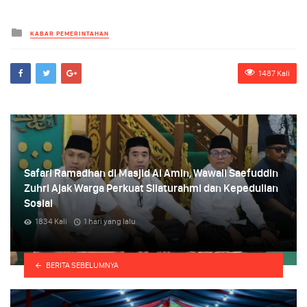
Kategori
KABAR PEMERINTAHAN
1487 Kali
Safari Ramadhan di Masjid Al Amin, Wawali Saefuddin
Zuhri Ajak Warga Perkuat Silaturahmi dan Kepedulian
Sosial
1834 Kali
1 hari yang lalu
i
BERITA SEBELUMNYA