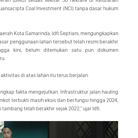
rah (BMD) seluas sekitar 30 hektare di Kelurahan
uansacipta Coal Investment (NCI) tanpa dasar hukum
aerah Kota Samarinda, Idfi Septiani, mengungkapkan
sar penggunaan lahan tersebut telah resmi berakhir
gga kini, belum ditemukan satu pun dokumen
ru.
ktivitas di atas lahan itu terus berjalan.
ungkap fakta mengejutkan. Infrastruktur jalan hauling
mkot terbukti masih eksis dan berfungsi hingga 2024,
ambang telah berakhir sejak 2022,” ujar Idfi.