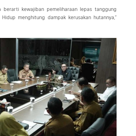
 berarti kewajiban pemeliharaan lepas tanggung
n Hidup menghitung dampak kerusakan hutannya,”