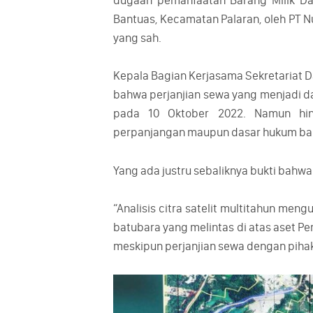
dugaan pemanfaatan Barang Milik Dae
Bantuas, Kecamatan Palaran, oleh PT N
yang sah.
Kepala Bagian Kerjasama Sekretariat D
bahwa perjanjian sewa yang menjadi da
pada 10 Oktober 2022. Namun hin
perpanjangan maupun dasar hukum ba
Yang ada justru sebaliknya bukti bahwa a
“Analisis citra satelit multitahun meng
batubara yang melintas di atas aset Pe
meskipun perjanjian sewa dengan pihak t