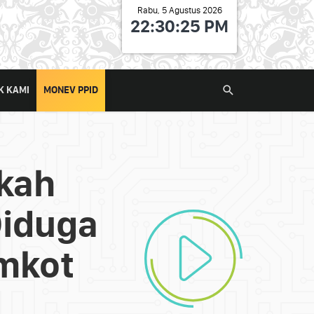
Rabu, 5 Agustus 2026
22:30:27 PM
K KAMI
MONEV PPID
kah
Diduga
emkot