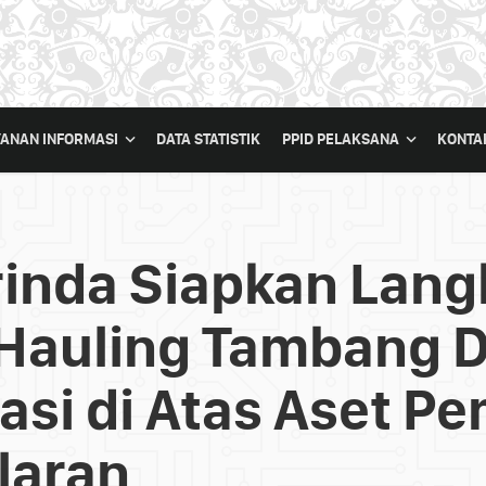
YANAN INFORMASI
DATA STATISTIK
PPID PELAKSANA
KONTA
inda Siapkan Lang
 Hauling Tambang 
asi di Atas Aset P
laran