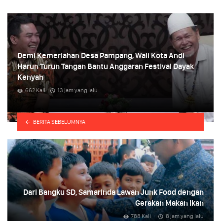
Demi Kemeriahan Desa Pampang, Wali Kota Andi
Harun Turun Tangan Bantu Anggaran Festival Dayak
Kenyah
662 Kali
13 jam yang lalu
i
BERITA SEBELUMNYA
Dari Bangku SD, Samarinda Lawan Junk Food dengan
Gerakan Makan Ikan
788 Kali
8 jam yang lalu