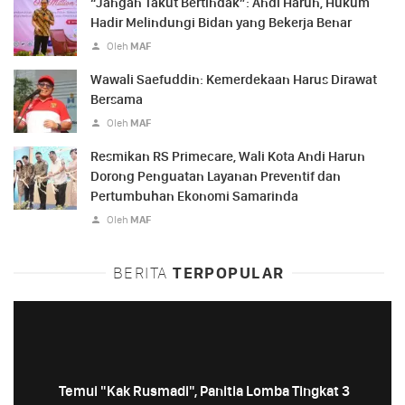
“Jangan Takut Bertindak”: Andi Harun, Hukum
Hadir Melindungi Bidan yang Bekerja Benar
Oleh
MAF
Wawali Saefuddin: Kemerdekaan Harus Dirawat
Bersama
Oleh
MAF
Resmikan RS Primecare, Wali Kota Andi Harun
Dorong Penguatan Layanan Preventif dan
Pertumbuhan Ekonomi Samarinda
Oleh
MAF
BERITA
TERPOPULAR
Temui "Kak Rusmadi", Panitia Lomba Tingkat 3