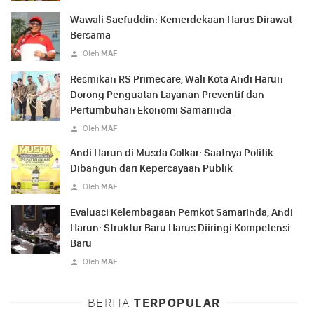
Wawali Saefuddin: Kemerdekaan Harus Dirawat
Bersama
Oleh
MAF
Resmikan RS Primecare, Wali Kota Andi Harun
Dorong Penguatan Layanan Preventif dan
Pertumbuhan Ekonomi Samarinda
Oleh
MAF
Andi Harun di Musda Golkar: Saatnya Politik
Dibangun dari Kepercayaan Publik
Oleh
MAF
Evaluasi Kelembagaan Pemkot Samarinda, Andi
Harun: Struktur Baru Harus Diiringi Kompetensi
Baru
Oleh
MAF
BERITA
TERPOPULAR