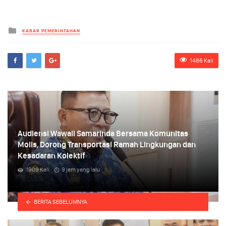
Kategori
KABAR PEMERINTAHAN
1486 Kali
Audiensi Wawali Samarinda Bersama Komunitas
Molis, Dorong Transportasi Ramah Lingkungan dan
Kesadaran Kolektif
1909 Kali
9 jam yang lalu
i
BERITA SEBELUMNYA