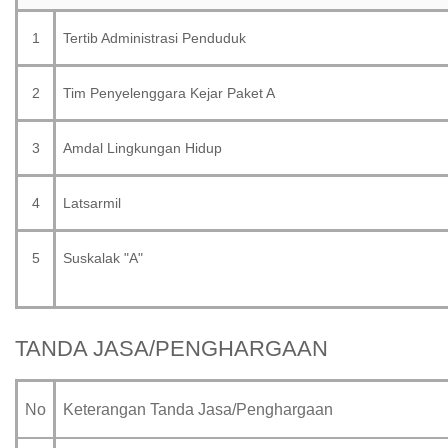
1
Tertib Administrasi Penduduk
2
Tim Penyelenggara Kejar Paket A
3
Amdal Lingkungan Hidup
4
Latsarmil
5
Suskalak "A"
TANDA JASA/PENGHARGAAN
No
Keterangan Tanda Jasa/Penghargaan