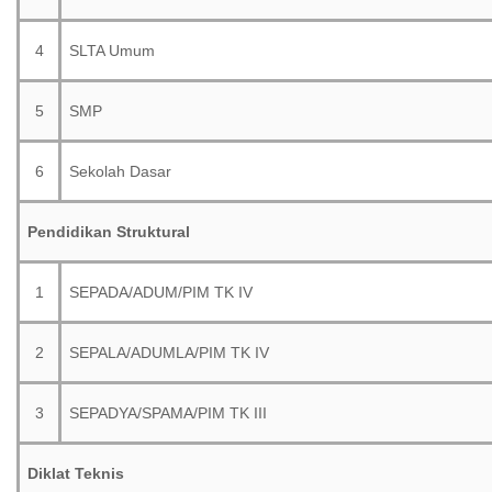
4
SLTA Umum
5
SMP
6
Sekolah Dasar
Pendidikan Struktural
1
SEPADA/ADUM/PIM TK IV
2
SEPALA/ADUMLA/PIM TK IV
3
SEPADYA/SPAMA/PIM TK III
Diklat Teknis