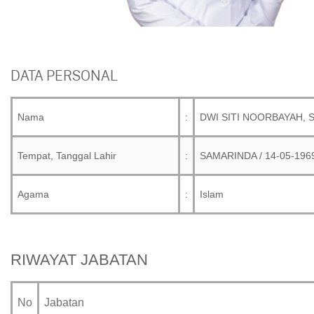
DATA PERSONAL
Nama
:
DWI SITI NOORBAYAH, S.
Tempat, Tanggal Lahir
:
SAMARINDA / 14-05-196
Agama
:
Islam
RIWAYAT JABATAN
No
Jabatan