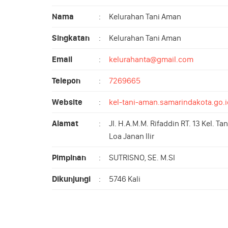
Nama
:
Kelurahan Tani Aman
Singkatan
:
Kelurahan Tani Aman
Email
:
kelurahanta@gmail.com
Telepon
:
7269665
Website
:
kel-tani-aman.samarindakota.go.i
Alamat
:
Jl. H.A.M.M. Rifaddin RT. 13 Kel. Ta
Loa Janan Ilir
Pimpinan
:
SUTRISNO, SE. M.SI
Dikunjungi
:
5746 Kali