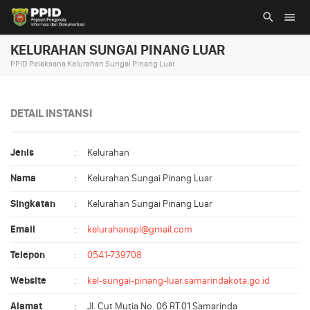
KELURAHAN SUNGAI PINANG LUAR
PPID Pelaksana Kelurahan Sungai Pinang Luar
DETAIL INSTANSI
Jenis
:
Kelurahan
Nama
:
Kelurahan Sungai Pinang Luar
Singkatan
:
Kelurahan Sungai Pinang Luar
Email
:
kelurahanspl@gmail.com
Telepon
:
0541-739708
Website
:
kel-sungai-pinang-luar.samarindakota.go.id
Alamat
:
Jl. Cut Mutia No. 06 RT.01 Samarinda