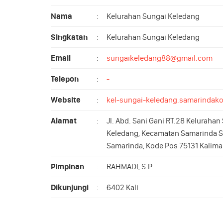
Nama
:
Kelurahan Sungai Keledang
Singkatan
:
Kelurahan Sungai Keledang
Email
:
sungaikeledang88@gmail.com
Telepon
:
-
Website
:
kel-sungai-keledang.samarindako
Alamat
:
Jl. Abd. Sani Gani RT.28 Kelurahan
Keledang, Kecamatan Samarinda S
Samarinda, Kode Pos 75131 Kalima
Pimpinan
:
RAHMADI, S.P.
Dikunjungi
:
6402 Kali