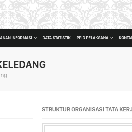
YANAN INFORMASI
DATA STATISTIK
PPID PELAKSANA
KONTA
KELEDANG
ang
STRUKTUR ORGANISASI TATA KERJ