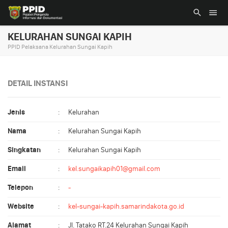
KELURAHAN SUNGAI KAPIH
PPID Pelaksana Kelurahan Sungai Kapih
DETAIL INSTANSI
Jenis
:
Kelurahan
Nama
:
Kelurahan Sungai Kapih
Singkatan
:
Kelurahan Sungai Kapih
Email
:
kel.sungaikapih01@gmail.com
Telepon
:
-
Website
:
kel-sungai-kapih.samarindakota.go.id
Alamat
:
Jl. Tatako RT.24 Kelurahan Sungai Kapih