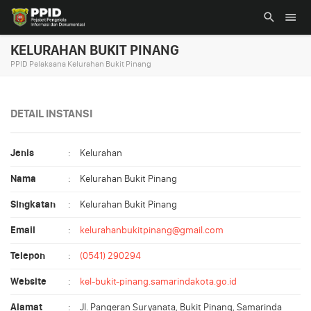
KELURAHAN BUKIT PINANG
PPID Pelaksana Kelurahan Bukit Pinang
DETAIL INSTANSI
Jenis
:
Kelurahan
Nama
:
Kelurahan Bukit Pinang
Singkatan
:
Kelurahan Bukit Pinang
Email
:
kelurahanbukitpinang@gmail.com
Telepon
:
(0541) 290294
Website
:
kel-bukit-pinang.samarindakota.go.id
Alamat
:
Jl. Pangeran Suryanata, Bukit Pinang, Samarinda